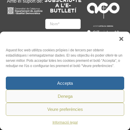
SUBSCRIU-TE
Amb el suport de:
A L'E-
BUTLLETÍ
C/Tapioles, 10
2n, 08004
Barcelona
93 505 86 86
Aquest lloc web utilitza cookies pròpies i de tercers per obtenir
estadístiques i emmagatzemar dades. El seu objectiu és poder oferir-te un
hola@acocat.org
servei millor. Pots acceptar totes les cookies prement el botó “Accepta”, o
Accepto
rebutjar-ne l'ús o configurar-les prement el botó “Veure preferències”.
l'
Informació legal
*
Accepta
Denega
Veure preferències
©
2026
ACO. Tots els Drets
Un web de
Mauricio
Reservats.
Informació legal
Mardones