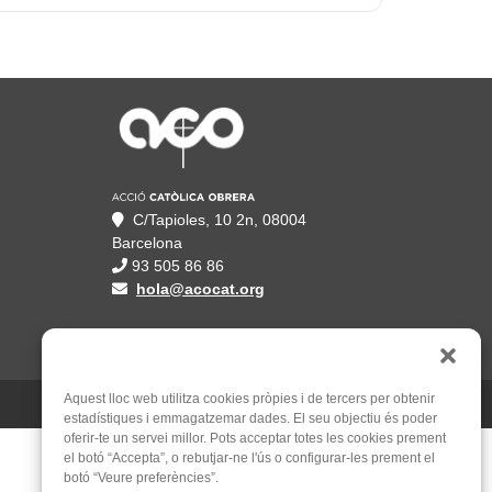
C/Tapioles, 10 2n, 08004
Barcelona
93 505 86 86
hola@acocat.org
Aquest lloc web utilitza cookies pròpies i de tercers per obtenir
Un web de
Mauricio Mardones
estadístiques i emmagatzemar dades. El seu objectiu és poder
oferir-te un servei millor. Pots acceptar totes les cookies prement
el botó “Accepta”, o rebutjar-ne l'ús o configurar-les prement el
botó “Veure preferències”.