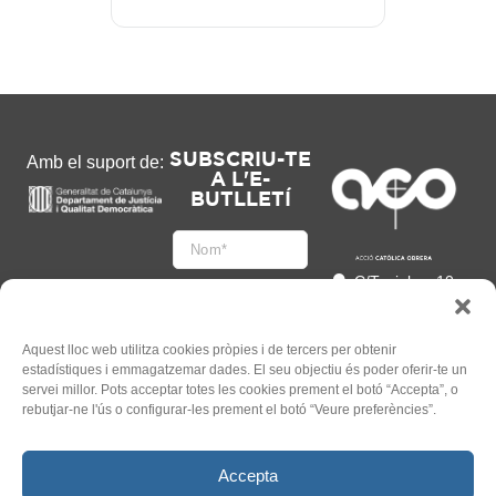
SUBSCRIU-TE
Amb el suport de:
A L'E-
BUTLLETÍ
C/Tapioles, 10
2n, 08004
Barcelona
93 505 86 86
Aquest lloc web utilitza cookies pròpies i de tercers per obtenir
estadístiques i emmagatzemar dades. El seu objectiu és poder oferir-te un
hola@acocat.org
servei millor. Pots acceptar totes les cookies prement el botó “Accepta”, o
Accepto
rebutjar-ne l'ús o configurar-les prement el botó “Veure preferències”.
l'
Informació legal
*
Accepta