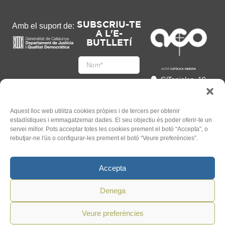
SUBSCRIU-TE
Amb el suport de:
A L'E-
BUTLLETÍ
C/Tapioles, 10
2n, 08004
Barcelona
93 505 86 86
Aquest lloc web utilitza cookies pròpies i de tercers per obtenir
estadístiques i emmagatzemar dades. El seu objectiu és poder oferir-te un
hola@acocat.org
servei millor. Pots acceptar totes les cookies prement el botó “Accepta”, o
Accepto
rebutjar-ne l'ús o configurar-les prement el botó “Veure preferències”.
l'
Informació legal
*
Accepta
Denega
Veure preferències
©
2026
ACO. Tots els Drets