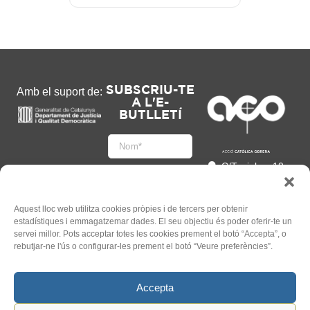
SUBSCRIU-TE
Amb el suport de:
A L'E-
BUTLLETÍ
C/Tapioles, 10
2n, 08004
Barcelona
93 505 86 86
Aquest lloc web utilitza cookies pròpies i de tercers per obtenir
estadístiques i emmagatzemar dades. El seu objectiu és poder oferir-te un
hola@acocat.org
servei millor. Pots acceptar totes les cookies prement el botó “Accepta”, o
Accepto
rebutjar-ne l'ús o configurar-les prement el botó “Veure preferències”.
l'
Informació legal
*
Accepta