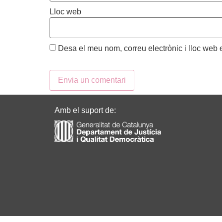
Lloc web
Desa el meu nom, correu electrònic i lloc web
Amb el suport de: