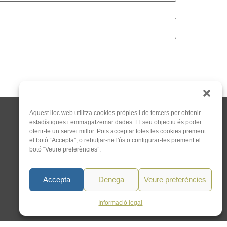
Aquest lloc web utilitza cookies pròpies i de tercers per obtenir
estadístiques i emmagatzemar dades. El seu objectiu és poder
oferir-te un servei millor. Pots acceptar totes les cookies prement
el botó “Accepta”, o rebutjar-ne l'ús o configurar-les prement el
botó “Veure preferències”.
C/Tapioles, 10 2n, 08004
Barcelona
Accepta
Denega
Veure preferències
93 505 86 86
hola@acocat.org
Informació legal