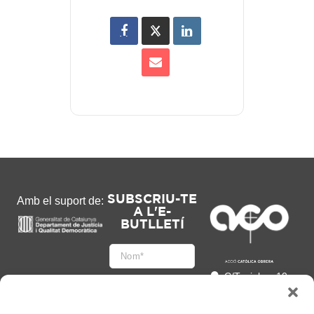
SUBSCRIU-TE
Amb el suport de:
A L'E-
BUTLLETÍ
C/Tapioles, 10
2n, 08004
Barcelona