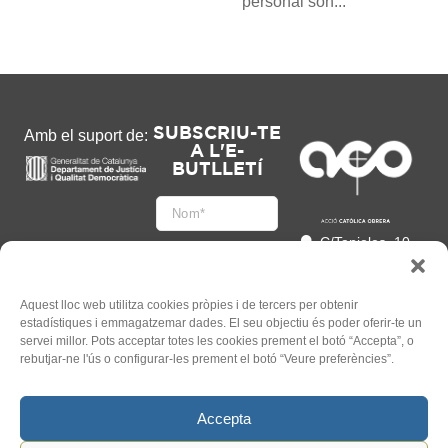
personal són...
SUBSCRIU-TE
Amb el suport de:
A L'E-
BUTLLETÍ
C/Tapioles, 10
2n, 08004
Barcelona
93 505 86 86
Aquest lloc web utilitza cookies pròpies i de tercers per obtenir
estadístiques i emmagatzemar dades. El seu objectiu és poder oferir-te un
hola@acocat.org
servei millor. Pots acceptar totes les cookies prement el botó “Accepta”, o
Accepto
rebutjar-ne l'ús o configurar-les prement el botó “Veure preferències”.
l'
Informació legal
*
Accepta