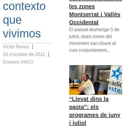
contexto
les zones
Montserrat i Vallès
que
Occidental
El passat diumenge 5 de
vivimos
juliol, dues zones del
moviment van cloure el
Victor Renes
curs conjuntament...
20 d'octubre de 2011
Dossiers d'ACO
“Llevat dins la
pasta”: els
programes de juny
i juliol