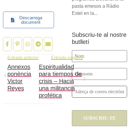
pasta emesos a Ràdio
Estel en la...
Descarrega
document
Subscriu-te al nostre
butlletí
Entrada anterior
Entrada següent
Annexos
Espiritualidad
ponència
para tiempos de
Victor
crisis – Hacia
Reyes
una militancia
profética