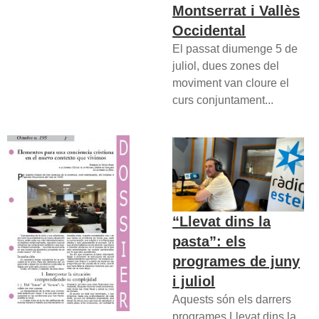
Montserrat i Vallès
Occidental
El passat diumenge 5 de
juliol, dues zones del
moviment van cloure el
curs conjuntament...
“Llevat dins la
pasta”: els
programes de juny
i juliol
Aquests són els darrers
programes Llevat dins la