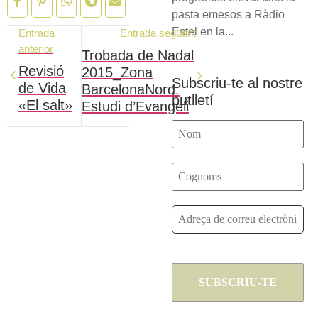
pasta emesos a Ràdio
Estel en la...
Entrada
Entrada següent
anterior
Trobada de Nadal
Revisió
2015_Zona
Subscriu-te al nostre
de Vida
BarcelonaNord:
butlletí
«El salt»
Estudi d’Evangeli