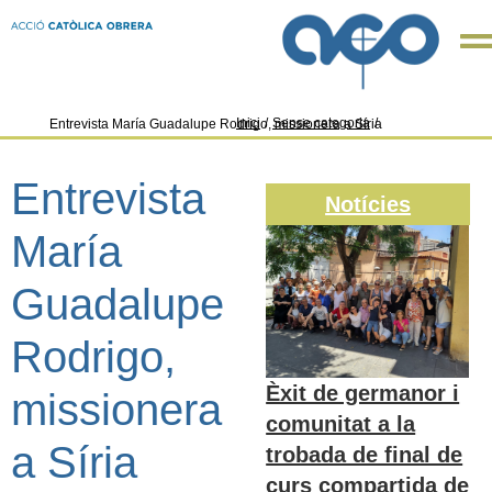
Inici
/
Sense categoria
/
Entrevista María Guadalupe Rodrigo, missionera a Síria
Entrevista
Notícies
María
Guadalupe
Rodrigo,
Èxit de germanor i
missionera
comunitat a la
a Síria
trobada de final de
curs compartida de