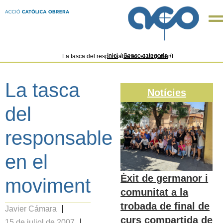
Inici
/
Sense categoria
/
La tasca del responsable en el moviment
La tasca
Notícies
del
responsable
en el
Èxit de germanor i
moviment
comunitat a la
trobada de final de
Javier Cámara
curs compartida de
15 de juliol de 2007