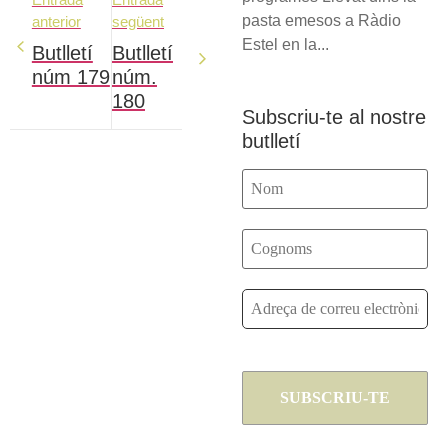
pasta emesos a Ràdio
anterior
següent
Estel en la...
Butlletí
Butlletí
núm 179
núm.
180
Subscriu-te al nostre
butlletí