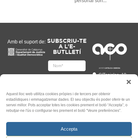
personal són...
SUBSCRIU-TE
Amb el suport de:
A L'E-
BUTLLETÍ
C/Tapioles, 10
2n, 08004
Barcelona
93 505 86 86
Aquest lloc web utilitza cookies pròpies i de tercers per obtenir
estadístiques i emmagatzemar dades. El seu objectiu és poder oferir-te un
hola@acocat.org
servei millor. Pots acceptar totes les cookies prement el botó “Accepta”, o
Accepto
rebutjar-ne l'ús o configurar-les prement el botó “Veure preferències”.
l'
Informació legal
*
Accepta