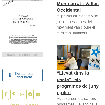
Montserrat i Vallès
Occidental
El passat diumenge 5 de
juliol, dues zones del
moviment van cloure el
curs conjuntament...
“Llevat dins la
Descarrega
document
pasta”: els
programes de juny
i juliol
Aquests són els darrers
programes Llevat dins la
Entrada
Entrada