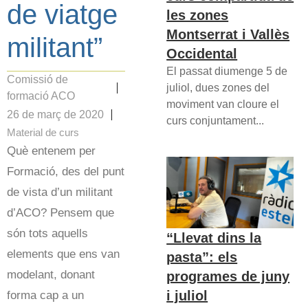
de viatge
les zones
Montserrat i Vallès
militant”
Occidental
El passat diumenge 5 de
Comissió de
juliol, dues zones del
formació ACO
moviment van cloure el
26 de març de 2020
curs conjuntament...
Material de curs
Què entenem per
Formació, des del punt
de vista d’un militant
d’ACO? Pensem que
són tots aquells
“Llevat dins la
elements que ens van
pasta”: els
modelant, donant
programes de juny
i juliol
forma cap a un