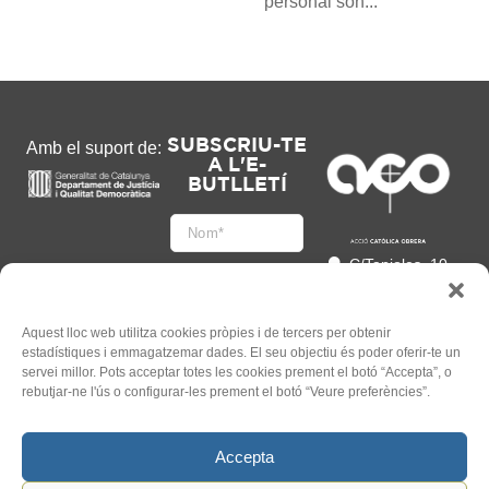
personal són...
SUBSCRIU-TE
Amb el suport de:
A L'E-
BUTLLETÍ
C/Tapioles, 10
2n, 08004
Barcelona
93 505 86 86
Aquest lloc web utilitza cookies pròpies i de tercers per obtenir
estadístiques i emmagatzemar dades. El seu objectiu és poder oferir-te un
hola@acocat.org
servei millor. Pots acceptar totes les cookies prement el botó “Accepta”, o
Accepto
rebutjar-ne l'ús o configurar-les prement el botó “Veure preferències”.
l'
Informació legal
*
Accepta