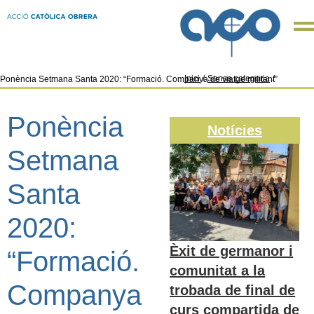
Inici
/
Sense categoria
/
Ponència Setmana Santa 2020: “Formació. Companya de viatge militant”
Ponència
Notícies
Setmana
Santa
2020:
Èxit de germanor i
“Formació.
comunitat a la
Companya
trobada de final de
curs compartida de