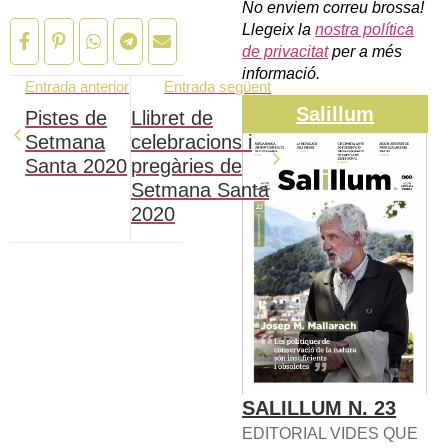
No enviem correu brossa!
Llegeix la
nostra política
de privacitat
per a més
informació.
Entrada anterior
Entrada següent
Salillum
Pistes de
Llibret de
Setmana
celebracions i
Santa 2020
pregàries de
Setmana Santa
2020
SALILLUM N. 23
EDITORIAL VIDES QUE