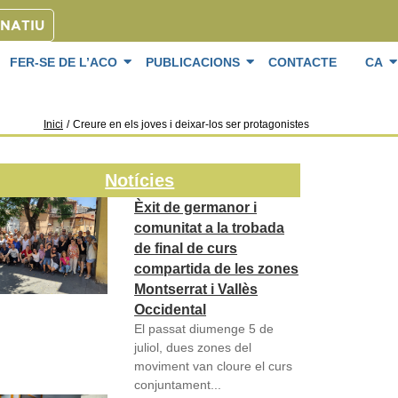
ONATIU
FER-SE DE L’ACO
PUBLICACIONS
CONTACTE
CA
Inici
/
Creure en els joves i deixar-los ser protagonistes
Notícies
Èxit de germanor i
comunitat a la trobada
de final de curs
compartida de les zones
Montserrat i Vallès
Occidental
El passat diumenge 5 de
juliol, dues zones del
moviment van cloure el curs
conjuntament...