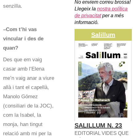
No enviem correu brossa!
senzilla.
Llegeix la
nostra política
de privacitat
per a més
informació.
–Com t’hi vas
Salillum
vincular i des de
quan?
Des que em vaig
casar amb l’Elena
me’n vaig anar a viure
allà i tant el capellà,
Manolo Gómez
(consiliari de la JOC),
com la Isabel, la
monja, han tingut
SALILLUM N. 23
relació amb mi per la
EDITORIAL VIDES QUE