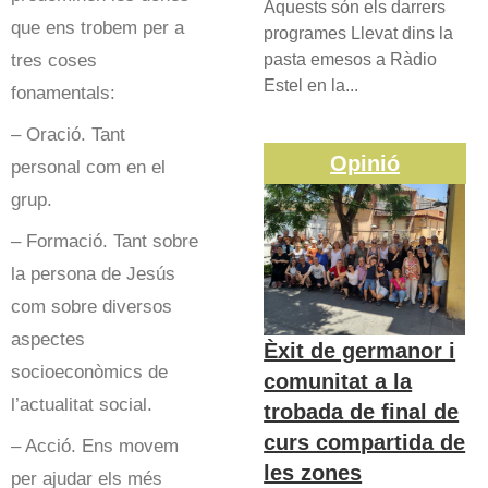
Aquests són els darrers
que ens trobem per a
programes Llevat dins la
tres coses
pasta emesos a Ràdio
Estel en la...
fonamentals:
– Oració. Tant
Opinió
personal com en el
grup.
– Formació. Tant sobre
la persona de Jesús
com sobre diversos
aspectes
Èxit de germanor i
socioeconòmics de
comunitat a la
l’actualitat social.
trobada de final de
curs compartida de
– Acció. Ens movem
les zones
per ajudar els més