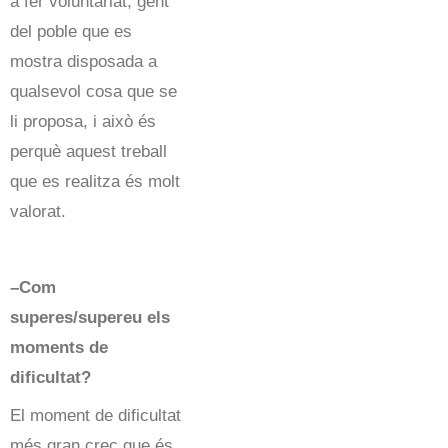
a fer voluntariat, gent
del poble que es
mostra disposada a
qualsevol cosa que se
li proposa, i això és
perquè aquest treball
que es realitza és molt
valorat.
–Com
superes/supereu els
moments de
dificultat?
El moment de dificultat
més gran crec que és