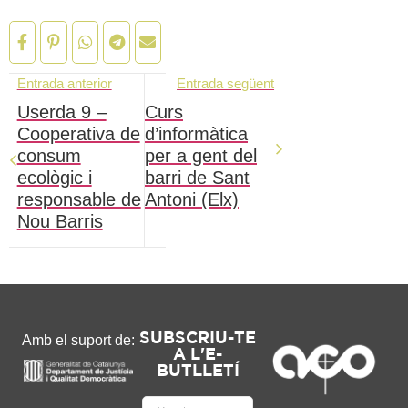
Entrada anterior
Entrada següent
Userda 9 –
Curs
Cooperativa de
d’informàtica
consum
per a gent del
ecològic i
barri de Sant
responsable de
Antoni (Elx)
Nou Barris
SUBSCRIU-TE
Amb el suport de:
A L'E-
BUTLLETÍ