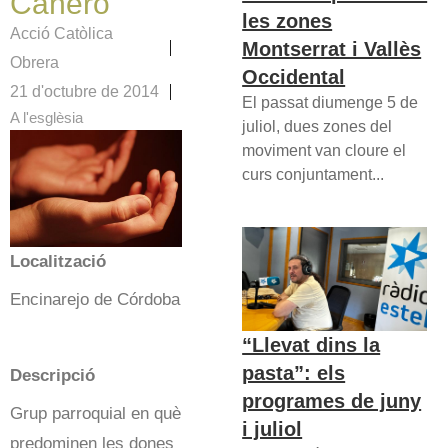
Cañero
les zones
Acció Catòlica
Montserrat i Vallès
Obrera
Occidental
21 d'octubre de 2014
El passat diumenge 5 de
A l'esglèsia
juliol, dues zones del
moviment van cloure el
curs conjuntament...
Localització
Encinarejo de Córdoba
“Llevat dins la
pasta”: els
Descripció
programes de juny
Grup parroquial en què
i juliol
predominen les dones