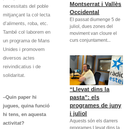
Montserrat i Vallès
necessitats del poble
Occidental
mitjançant la col·lecta
El passat diumenge 5 de
d’aliments, roba, etc.
juliol, dues zones del
També col·laborem en
moviment van cloure el
curs conjuntament...
un programa de Mans
Unides i promovem
diversos actes
reivindicatius i de
solidaritat.
“Llevat dins la
pasta”: els
–Quin paper hi
programes de juny
jugues, quina funció
i juliol
hi tens, en aquesta
Aquests són els darrers
activitat?
programes Llevat dins la