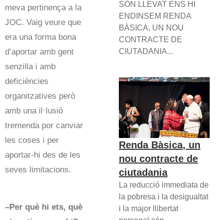
SÓN LLEVAT ENS HI
meva pertinença a la
ENDINSEM RENDA
JOC. Vaig veure que
BÀSICA, UN NOU
era una forma bona
CONTRACTE DE
d’aportar amb gent
CIUTADANIA...
senzilla i amb
deficiències
organitzatives però
amb una il·lusió
tremenda por canviar
les coses i per
Renda Bàsica, un
aportar-hi des de les
nou contracte de
seves limitacions.
ciutadania
La reducció immediata de
la pobresa i la desigualtat
–Per què hi ets, què
i la major llibertat