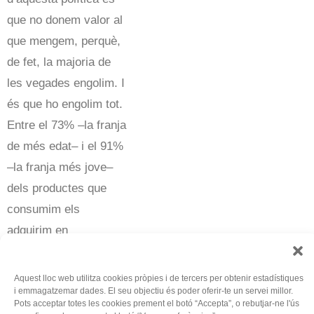
que no donem valor al
que mengem, perquè,
de fet, la majoria de
les vegades engolim. I
és que ho engolim tot.
Entre el 73% –la franja
de més edat– i el 91%
–la franja més jove–
dels productes que
consumim els
adquirim en
supermercats i hípers
convencionals, que no
Aquest lloc web utilitza cookies pròpies i de tercers per obtenir estadístiques
i emmagatzemar dades. El seu objectiu és poder oferir-te un servei millor.
tenen una política de
Pots acceptar totes les cookies prement el botó “Accepta”, o rebutjar-ne l'ús