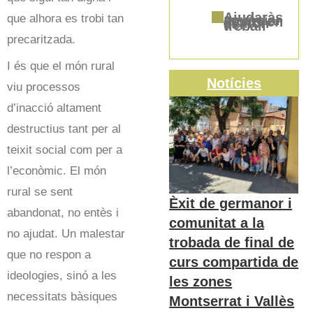
que alhora es trobi tan
Ajudaràs a anunciar Jesús en el món del treball
precaritzada.
I és que el món rural
Notícies
viu processos
d’inacció altament
destructius tant per al
teixit social com per a
l’econòmic. El món
rural se sent
Èxit de germanor i
abandonat, no entès i
comunitat a la
no ajudat. Un malestar
trobada de final de
que no respon a
curs compartida de
ideologies, sinó a les
les zones
necessitats bàsiques
Montserrat i Vallès