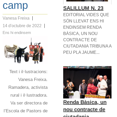
camp
SALILLUM N. 23
EDITORIAL VIDES QUE
Vanesa Freixa
SÓN LLEVAT ENS HI
14 d'octubre de 2022
ENDINSEM RENDA
Ens hi endinsem
BÀSICA, UN NOU
CONTRACTE DE
CIUTADANIA TRIBUNA A
PEU PLA JAUME...
Text i il·lustracions:
Vanesa Freixa.
Ramadera, activista
rural i il·lustradora.
Renda Bàsica, un
Va ser directora de
nou contracte de
l’Escola de Pastors de
ciutadania