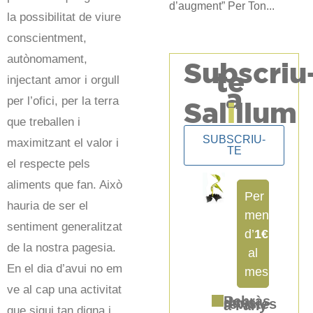
d’augment” Per Ton...
la possibilitat de viure
conscientment,
autònomament,
Subscriu
te
injectant amor i orgull
a
per l’ofici, per la terra
Sal
i
llum
que treballen i
SUBSCRIU-
maximitzant el valor i
TE
el respecte pels
aliments que fan. Això
Per
hauria de ser el
menys
sentiment generalitzat
d’
1€
de la nostra pagesia.
al
En el dia d’avui no em
mes
ve al cap una activitat
Rebràs dues revistes a l'any
que sigui tan digna i