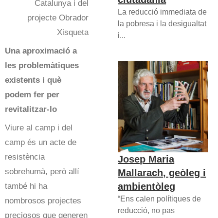
Catalunya i del
La reducció immediata de
projecte Obrador
la pobresa i la desigualtat
Xisqueta
i...
Una aproximació a
les problemàtiques
existents i què
podem fer per
revitalitzar-lo
Viure al camp i del
camp és un acte de
resistència
Josep Maria
sobrehumà, però allí
Mallarach, geòleg i
ambientòleg
també hi ha
“Ens calen polítiques de
nombrosos projectes
reducció, no pas
preciosos que generen