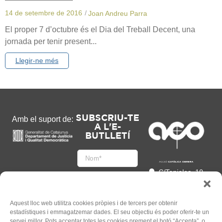
14 de setembre de 2016
/
Joan Andreu Parra
El proper 7 d’octubre és el Dia del Treball Decent, una
jornada per tenir present...
Llegir-ne més
SUBSCRIU-TE
Amb el suport de:
A L'E-
BUTLLETÍ
C/Tapioles, 10
2n, 08004
Barcelona
93 505 86 86
Aquest lloc web utilitza cookies pròpies i de tercers per obtenir
estadístiques i emmagatzemar dades. El seu objectiu és poder oferir-te un
hola@acocat.org
servei millor. Pots acceptar totes les cookies prement el botó “Accepta”, o