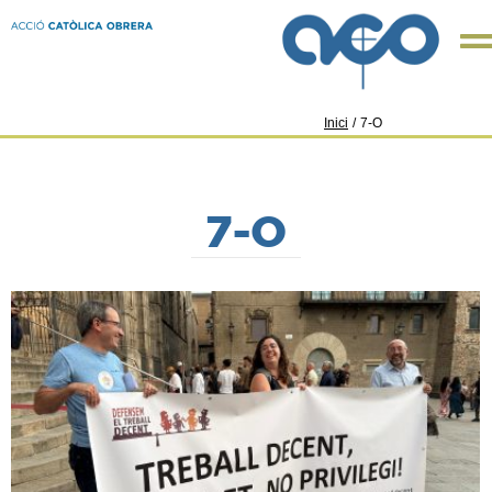
Inici
/
7-O
7-O