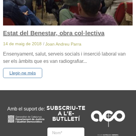
​​​​​​​Estat del Benestar, obra col·lectiva
14 de maig de 2018
/
Joan Andreu Parra
Ensenyament, salut, serveis socials i inserció laboral van
ser els àmbits que es van radiografiar...
Llegir-ne més
SUBSCRIU-TE
Amb el suport de:
A L'E-
BUTLLETÍ