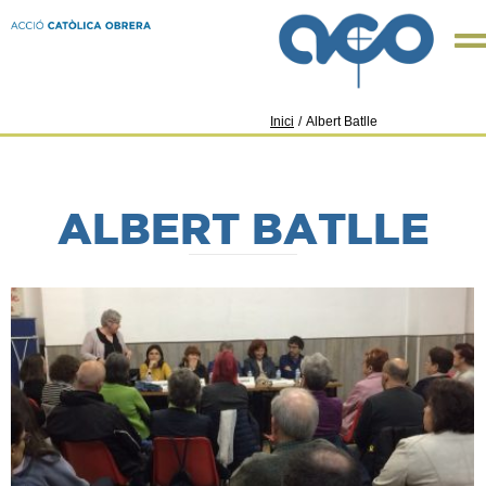
Inici
/
Albert Batlle
ALBERT BATLLE