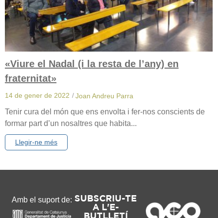
«Viure el Nadal (i la resta de l’any) en
fraternitat»
14 de gener de 2022
/
Joan Andreu Parra
Tenir cura del món que ens envolta i fer-nos conscients de
formar part d’un nosaltres que habita...
Llegir-ne més
SUBSCRIU-TE
Amb el suport de:
A L'E-
BUTLLETÍ