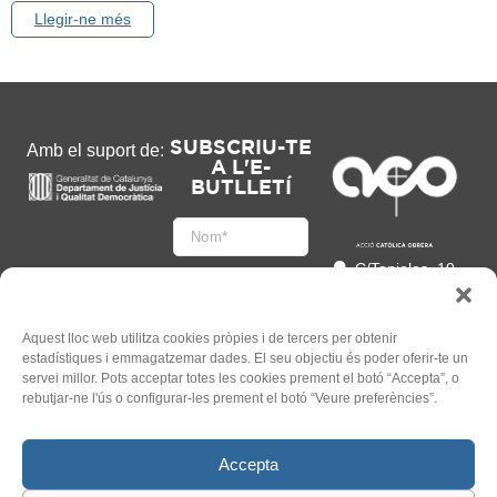
Llegir-ne més
SUBSCRIU-TE
Amb el suport de:
A L'E-
BUTLLETÍ
C/Tapioles, 10
2n, 08004
Barcelona
93 505 86 86
Aquest lloc web utilitza cookies pròpies i de tercers per obtenir
estadístiques i emmagatzemar dades. El seu objectiu és poder oferir-te un
hola@acocat.org
servei millor. Pots acceptar totes les cookies prement el botó “Accepta”, o
Accepto
rebutjar-ne l'ús o configurar-les prement el botó “Veure preferències”.
l'
Informació legal
*
Accepta