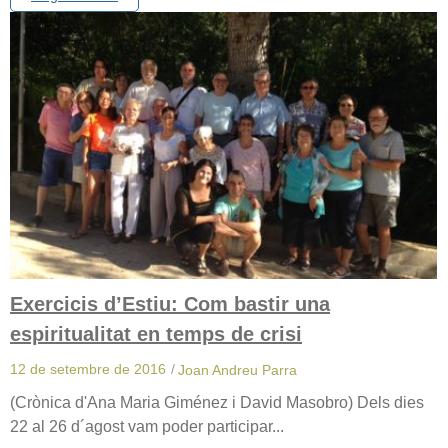
Exercicis d’Estiu: Com bastir una
espiritualitat en temps de crisi
12 de setembre de 2016
/
Joan Andreu Parra
(Crònica d'Ana Maria Giménez i David Masobro) Dels dies
22 al 26 d´agost vam poder participar...