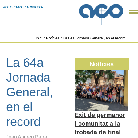
Inici
/
Notícies
/
La 64a Jornada General, en el record
La 64a
Notícies
Jornada
General,
en el
Èxit de germanor
record
i comunitat a la
trobada de final
Joan Andreu Parra