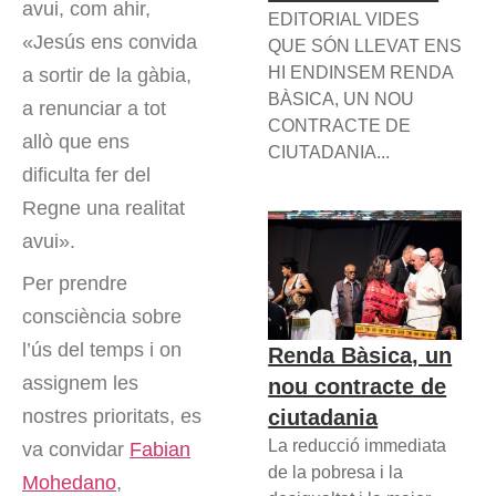
avui, com ahir,
EDITORIAL VIDES
«Jesús ens convida
QUE SÓN LLEVAT ENS
HI ENDINSEM RENDA
a sortir de la gàbia,
BÀSICA, UN NOU
a renunciar a tot
CONTRACTE DE
allò que ens
CIUTADANIA...
dificulta fer del
Regne una realitat
avui».
Per prendre
consciència sobre
l’ús del temps i on
Renda Bàsica, un
assignem les
nou contracte de
ciutadania
nostres prioritats, es
La reducció immediata
va convidar
Fabian
de la pobresa i la
Mohedano
,