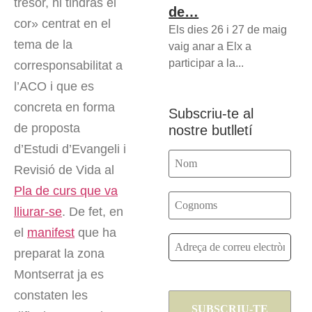
tresor, hi tindràs el
de…
cor» centrat en el
Els dies 26 i 27 de maig
tema de la
vaig anar a Elx a
participar a la...
corresponsabilitat a
l’ACO i que es
concreta en forma
Subscriu-te al
de proposta
nostre butlletí
d’Estudi d’Evangeli i
Revisió de Vida al
Pla de curs que va
lliurar-se
. De fet, en
el
manifest
que ha
preparat la zona
Montserrat ja es
constaten les