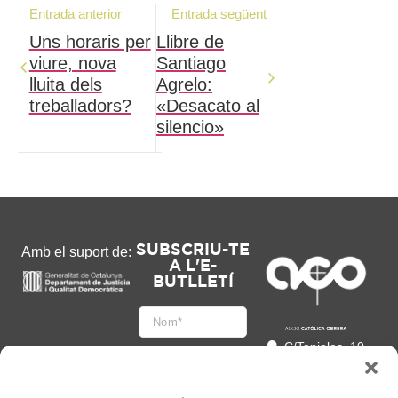
Entrada anterior
Entrada següent
Uns horaris per
Llibre de
viure, nova
Santiago
lluita dels
Agrelo:
treballadors?
«Desacato al
silencio»
SUBSCRIU-TE
Amb el suport de:
A L'E-
BUTLLETÍ
C/Tapioles, 10
2n, 08004
Barcelona