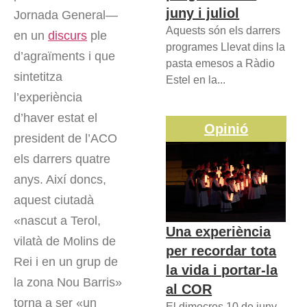
juny i juliol
Jornada General—
Aquests són els darrers
en un
discurs
ple
programes Llevat dins la
d’agraïments i que
pasta emesos a Ràdio
sintetitza
Estel en la...
l’experiència
d’haver estat el
Opinió
president de l’ACO
els darrers quatre
anys. Així doncs,
aquest ciutadà
«nascut a Terol,
Una experiència
vilatà de Molins de
per recordar tota
Rei i en un grup de
la vida i portar-la
la zona Nou Barris»
al COR
torna a ser «un
El dimecres 10 de juny