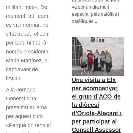
militant més». De
va ser un dia molt
especial pels catòlics i
moment, tal i com
catòliques...
es va informar, no
s’ha trobat relleu i,
per tant, hi haurà
només presidenta,
Maria Martínez, al
capdavant de
l’ACO.
Una visita a Elx
per acompanyar
A la Jornada
el grup d’ACO de
General s’ha
la diòcesi
presentat el lema
d’Oriola-Alacant i
per aquest curs
per participar al
«Perquè on tens el
Consell Assessor