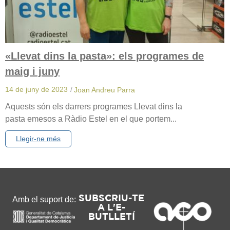
«Llevat dins la pasta»: els programes de
maig i juny
14 de juny de 2023
/
Joan Andreu Parra
Aquests són els darrers programes Llevat dins la
pasta emesos a Ràdio Estel en el que portem...
Llegir-ne més
SUBSCRIU-TE
Amb el suport de:
A L'E-
BUTLLETÍ