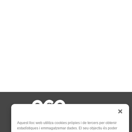
Aquest lloc web utilitza cookies pròpies i de tercers per obtenir
estadístiques i emmagatzemar dades. El seu objectiu és poder
C/Tapioles, 10 2n, 08004