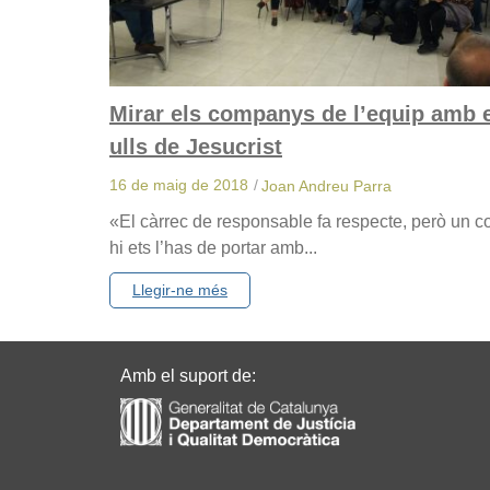
Mirar els companys de l’equip amb 
ulls de Jesucrist
16 de maig de 2018
/
Joan Andreu Parra
«El càrrec de responsable fa respecte, però un c
hi ets l’has de portar amb...
Llegir-ne més
Amb el suport de: