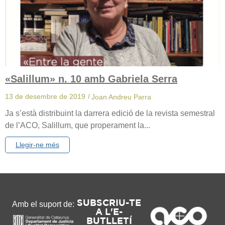
«Salillum» n. 10 amb Gabriela Serra
13 de desembre de 2019
/
Joan Andreu Parra
Ja s’està distribuint la darrera edició de la revista semestral
de l’ACO, Salillum, que properament la...
Llegir-ne més
SUBSCRIU-TE
Amb el suport de:
A L'E-
BUTLLETÍ