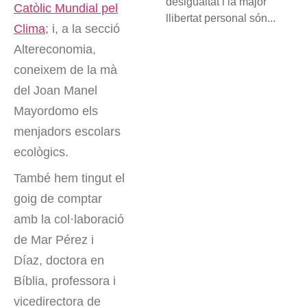
desigualtat i la major
Catòlic Mundial pel
llibertat personal són...
Clima
; i, a la secció
Altereconomia,
coneixem de la mà
del Joan Manel
Mayordomo els
menjadors escolars
ecològics.
També hem tingut el
goig de comptar
amb la col·laboració
de Mar Pérez i
Díaz, doctora en
Bíblia, professora i
vicedirectora de