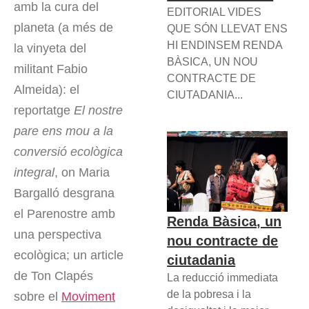
amb la cura del
EDITORIAL VIDES
planeta (a més de
QUE SÓN LLEVAT ENS
HI ENDINSEM RENDA
la vinyeta del
BÀSICA, UN NOU
militant Fabio
CONTRACTE DE
Almeida): el
CIUTADANIA...
reportatge
El nostre
pare ens mou a la
conversió ecològica
integral
, on Maria
Bargalló desgrana
el Parenostre amb
Renda Bàsica, un
una perspectiva
nou contracte de
ecològica; un article
ciutadania
de Ton Clapés
La reducció immediata
de la pobresa i la
sobre el
Moviment