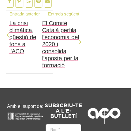
Entrada anterior
Entrada següent
La crisi
El Comitè
climàtica,
Català perfila
qüestió de
l’economia del
fons a
2020 i
l’ACO
consolida
l’aposta per la
formació
SUBSCRIU-TE
Amb el suport de:
A L'E-
BUTLLETÍ