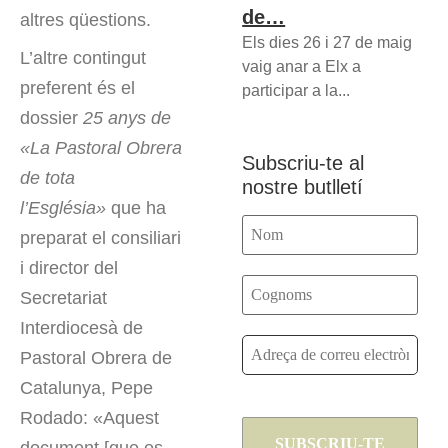
de…
altres qüestions.
Els dies 26 i 27 de maig
L’altre contingut
vaig anar a Elx a
preferent és el
participar a la...
dossier
25 anys de
«La Pastoral Obrera
Subscriu-te al
de tota
nostre butlletí
l’Església»
que ha
preparat el consiliari
i director del
Secretariat
Interdiocesà de
Pastoral Obrera de
Catalunya, Pepe
Rodado: «Aquest