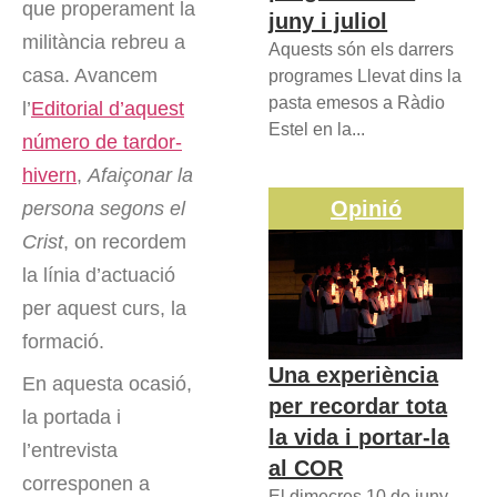
que properament la
juny i juliol
militància rebreu a
Aquests són els darrers
casa. Avancem
programes Llevat dins la
pasta emesos a Ràdio
l’
Editorial d’aquest
Estel en la...
número de tardor-
hivern
,
Afaiçonar la
Opinió
persona segons el
Crist
, on recordem
la línia d’actuació
per aquest curs, la
formació.
Una experiència
En aquesta ocasió,
per recordar tota
la portada i
la vida i portar-la
l’entrevista
al COR
corresponen a
El dimecres 10 de juny