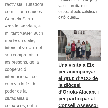
l’activista i lluitadora
va ser un dia molt
de mil i una causes
especial pels catòlics i
catòliques...
Gabriela Serra.
Amb la Gabriela, el
militant Xavier Such
manté un diàleg
intens al voltant del
seu compromís a
les presons, de la
Una visita a Elx
cooperació
per acompanyar
internacional, de
el grup d’ACO de
com viu la fe, del
la diòcesi
poder de la
d’Oriola-Alacant i
per participar al
ciutadania o
Consell Assessor
del
procés
, entre