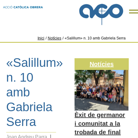
Inici
/
Notícies
/
«Salillum» n. 10 amb Gabriela Serra
«Salillum»
Notícies
n. 10
amb
Gabriela
Èxit de germanor
Serra
i comunitat a la
trobada de final
Joan Andreu Parra