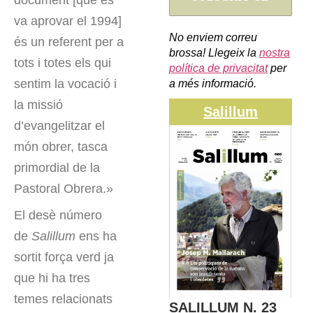
document [que es
va aprovar el 1994]
No enviem correu
és un referent per a
brossa! Llegeix la
nostra
tots i totes els qui
política de privacitat
per
sentim la vocació i
a més informació.
la missió
Salillum
d’evangelitzar el
món obrer, tasca
primordial de la
Pastoral Obrera.»
El desè número
de
Salillum
ens ha
sortit força verd ja
que hi ha tres
temes relacionats
SALILLUM N. 23