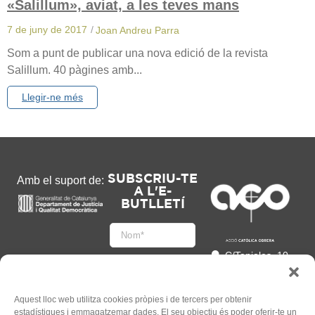
«Salillum», aviat, a les teves mans
7 de juny de 2017
/
Joan Andreu Parra
Som a punt de publicar una nova edició de la revista
Salillum. 40 pàgines amb...
Llegir-ne més
SUBSCRIU-TE
Amb el suport de:
A L'E-
BUTLLETÍ
C/Tapioles, 10
2n, 08004
Barcelona
93 505 86 86
Aquest lloc web utilitza cookies pròpies i de tercers per obtenir
estadístiques i emmagatzemar dades. El seu objectiu és poder oferir-te un