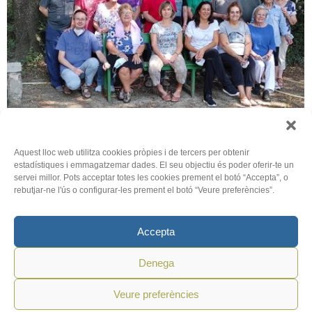
Exercicis d’estiu en harmonia
Aquest lloc web utilitza cookies pròpies i de tercers per obtenir
estadístiques i emmagatzemar dades. El seu objectiu és poder oferir-te un
15 de setembre de 2021
/
Joan Andreu Parra
servei millor. Pots acceptar totes les cookies prement el botó “Accepta”, o
rebutjar-ne l'ús o configurar-les prement el botó “Veure preferències”.
[Ramon Porti i Piqué] Ja s’han acabat els Exercicis de
l’ACO, del 16 al 20 d’agost,...
Accepta
Llegir-ne més
Denega
Recés ACO: Espiritualitat i missió en el món
obrer
Veure preferències