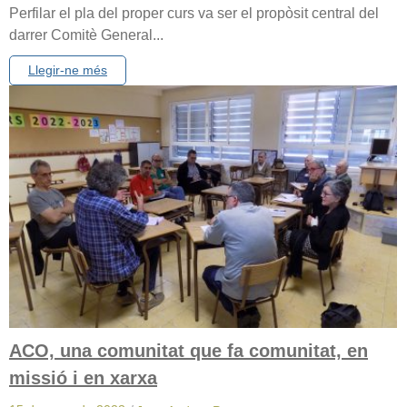
Perfilar el pla del proper curs va ser el propòsit central del
darrer Comitè General...
Llegir-ne més
ACO, una comunitat que fa comunitat, en
missió i en xarxa