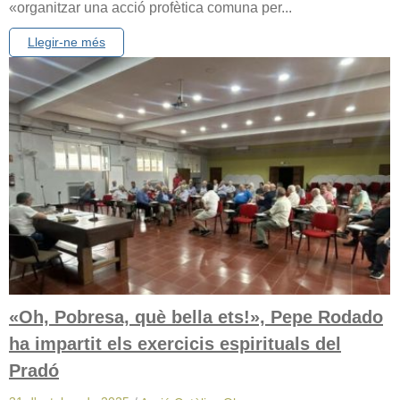
«organitzar una acció profètica comuna per...
Llegir-ne més
«Oh, Pobresa, què bella ets!», Pepe Rodado
ha impartit els exercicis espirituals del
Pradó