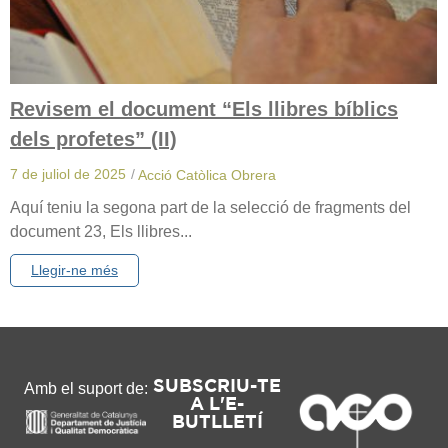
Revisem el document “Els llibres bíblics
dels profetes” (II)
7 de juliol de 2025
/
Acció Catòlica Obrera
Aquí teniu la segona part de la selecció de fragments del
document 23, Els llibres...
Llegir-ne més
SUBSCRIU-TE
Amb el suport de:
A L'E-
BUTLLETÍ