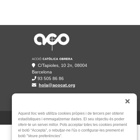
C/Tapioles, 10 2n, 08004
Barcelona
93 505 86 86
hola@acocat.org
Aquest lloc web utilitza cookies pròpies i de tercers per obtenir
Un web de
Mauricio Mardones
estadístiques i emmagatzemar dades. El seu objectiu és poder
oferir-te un servei millor. Pots acceptar totes les cookies prement
el botó “Accepta”, o rebutjar-ne l'ús o configurar-les prement el
botó “Veure preferències”.