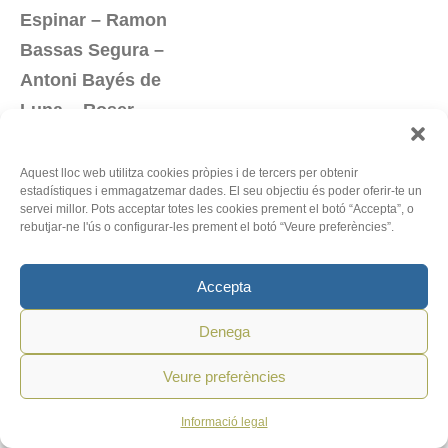
Espinar – Ramon
Bassas Segura –
Antoni Bayés de
Luna – Roser
Bofill Portabella –
Miquel Calsina –
Aquest lloc web utilitza cookies pròpies i de tercers per obtenir
estadístiques i emmagatzemar dades. El seu objectiu és poder oferir-te un
Santiago Camós –
servei millor. Pots acceptar totes les cookies prement el botó “Accepta”, o
rebutjar-ne l'ús o configurar-les prement el botó “Veure preferències”.
Josep Maria
Carbonell Abelló –
Accepta
Pere Casanellas i
Bassols – Alfons
Denega
Collado i Rafi
Veure preferències
Cáceres – Antoni
Comín Oliveres –
Informació legal
Miquel Esquirol