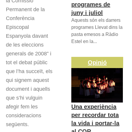
la Comissió
programes de
Permanent de la
juny i juliol
Conferència
Aquests són els darrers
Episcopal
programes Llevat dins la
pasta emesos a Ràdio
Espanyola davant
Estel en la...
de les eleccions
generals de 2008” i
Opinió
tot el debat públic
que l’ha succeït, els
qui signem aquest
document i aquells
que s’hi vulguin
Una experiència
afegir fem les
per recordar tota
consideracions
la vida i portar-la
següents.
al COR