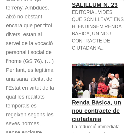
SALILLUM N. 23
terreny. Ambdues,
EDITORIAL VIDES
això no obstant,
QUE SÓN LLEVAT ENS
encara que per títol
HI ENDINSEM RENDA
BÀSICA, UN NOU
divers, estan al
CONTRACTE DE
servei de la vocació
CIUTADANIA...
personal i social de
l’home (GS 76). (…)
Per tant, és legítima
una sana laïcitat de
l’Estat en virtut de la
qual les realitats
Renda Bàsica, un
temporals es
nou contracte de
regeixen segons les
ciutadania
seves normes,
La reducció immediata
sense excloure,