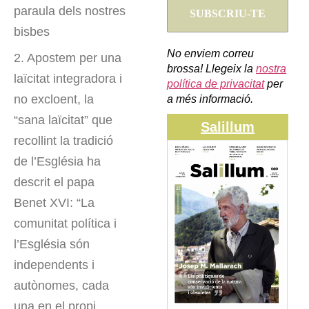
paraula dels nostres
bisbes
No enviem correu
2. Apostem per una
brossa! Llegeix la
nostra
laïcitat integradora i
política de privacitat
per
no excloent, la
a més informació.
“sana laïcitat” que
Salillum
recollint la tradició
de l’Església ha
descrit el papa
Benet XVI: “La
comunitat política i
l’Església són
independents i
autònomes, cada
una en el propi