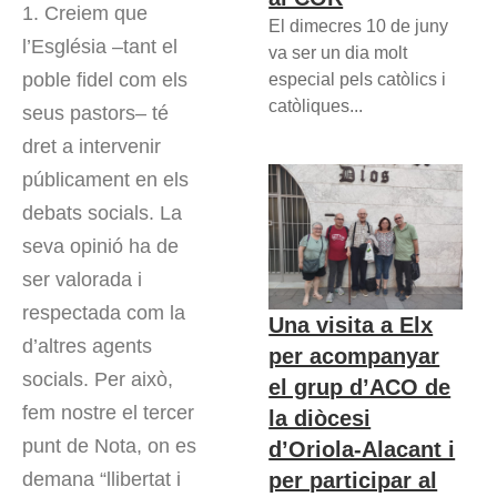
1. Creiem que
El dimecres 10 de juny
l’Església –tant el
va ser un dia molt
poble fidel com els
especial pels catòlics i
catòliques...
seus pastors– té
dret a intervenir
públicament en els
debats socials. La
seva opinió ha de
ser valorada i
respectada com la
Una visita a Elx
d’altres agents
per acompanyar
socials. Per això,
el grup d’ACO de
fem nostre el tercer
la diòcesi
punt de Nota, on es
d’Oriola-Alacant i
per participar al
demana “llibertat i