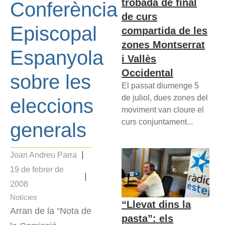
trobada de final
Conferència
de curs
Episcopal
compartida de les
zones Montserrat
Espanyola
i Vallès
Occidental
sobre les
El passat diumenge 5
de juliol, dues zones del
eleccions
moviment van cloure el
curs conjuntament...
generals
Joan Andreu Parra
19 de febrer de
2008
Notícies
“Llevat dins la
Arran de la “Nota de
pasta”: els