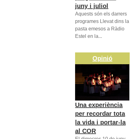
juny i juliol
Aquests són els darrers
programes Llevat dins la
pasta emesos a Ràdio
Estel en la...
Opinió
Una experiència
per recordar tota
la vida i portar-la
al COR
El dimecres 10 de juny