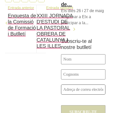
de…
Entrada anterior
Entrada següent
Els dies 26 i 27 de maig
Enquesta de
XXIII JORNADA
vaig anar a Elx a
la Comissió
D’ESTUDI DE
participar a la...
de Formació
LA PASTORAL
i Butlletí
OBRERA DE
CATALUNYA I
Subscriu-te al
LES ILLES
nostre butlletí