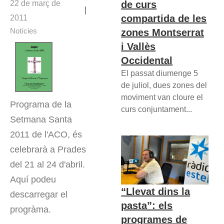
de curs
22 de març de
compartida de les
2011
Notícies
zones Montserrat
i Vallès
Occidental
El passat diumenge 5
de juliol, dues zones del
moviment van cloure el
Programa de la
curs conjuntament...
Setmana Santa
2011 de l'ACO, és
celebrarà a Prades
del 21 al 24 d'abril.
Aquí podeu
“Llevat dins la
descarregar el
pasta”: els
progràma.
programes de