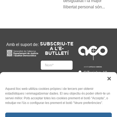
desigualtat i la major
llibertat personal són...
SUBSCRIU-TE
Amb el suport de:
A L'E-
BUTLLETÍ
C/Tapioles, 10
2n, 08004
Barcelona
93 505 86 86
Aquest lloc web utilitza cookies pròpies i de tercers per obtenir
estadístiques i emmagatzemar dades. El seu objectiu és poder oferir-te un
hola@acocat.org
servei millor. Pots acceptar totes les cookies prement el botó “Accepta”, o
Accepto
rebutjar-ne l'ús o configurar-les prement el botó “Veure preferències”.
l'
Informació legal
*