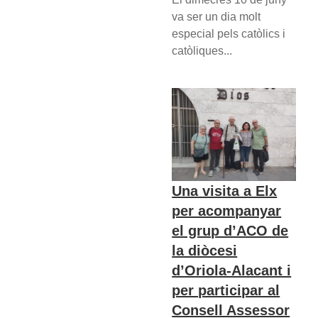
va ser un dia molt
especial pels catòlics i
catòliques...
Una visita a Elx
per acompanyar
el grup d’ACO de
la diòcesi
d’Oriola-Alacant i
per participar al
Consell Assessor