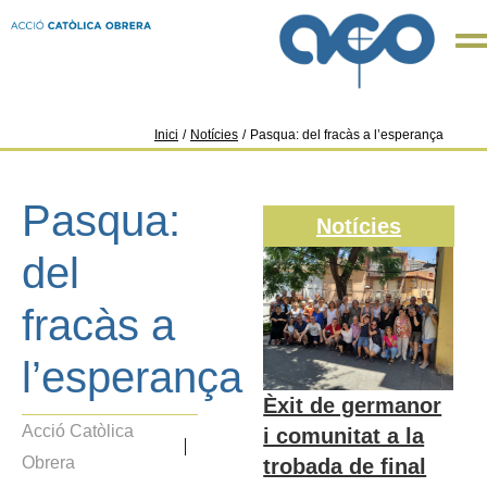
Inici
/
Notícies
/
Pasqua: del fracàs a l’esperança
Pasqua:
Notícies
del
fracàs a
l’esperança
Èxit de germanor
Acció Catòlica
i comunitat a la
Obrera
trobada de final