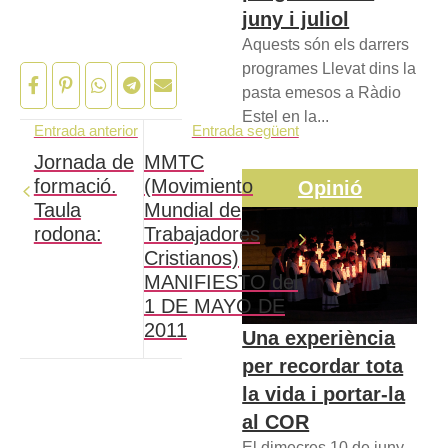
juny i juliol
Aquests són els darrers
programes Llevat dins la
pasta emesos a Ràdio
Estel en la...
Entrada anterior
Entrada següent
Jornada de
MMTC
formació.
(Movimiento
Opinió
Taula
Mundial de
rodona:
Trabajadores
Cristianos)
MANIFIESTO del
1 DE MAYO DE
2011
Una experiència
per recordar tota
la vida i portar-la
al COR
El dimecres 10 de juny