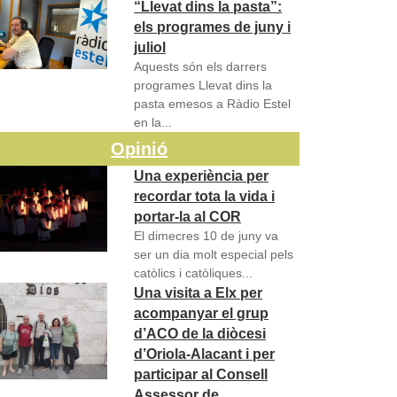
“Llevat dins la pasta”:
els programes de juny i
juliol
Aquests són els darrers
programes Llevat dins la
pasta emesos a Ràdio Estel
en la...
Opinió
Una experiència per
recordar tota la vida i
portar-la al COR
El dimecres 10 de juny va
ser un dia molt especial pels
catòlics i catòliques...
Una visita a Elx per
acompanyar el grup
d’ACO de la diòcesi
d’Oriola-Alacant i per
participar al Consell
Assessor de…