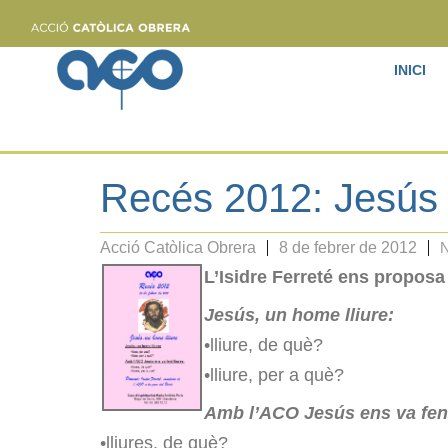
INICI
Recés 2012: Jesús 
Acció Catòlica Obrera
8 de febrer de 2012
N
L’Isidre Ferreté ens propos
Jesús, un home lliure:
•lliure, de què?
•lliure, per a què?
Amb l’ACO Jesús ens va fent 
•lliures, de què?