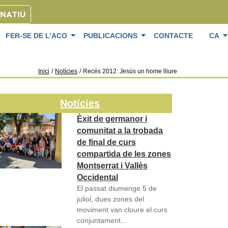
ONATIU
FER-SE DE L’ACO
PUBLICACIONS
CONTACTE
CA
Inici
/
Notícies
/
Recés 2012: Jesús un home lliure
Notícies
Èxit de germanor i
comunitat a la trobada
de final de curs
compartida de les zones
Montserrat i Vallès
Occidental
El passat diumenge 5 de
juliol, dues zones del
moviment van cloure el curs
conjuntament...