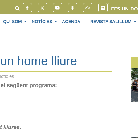
FES UN D
QUI SOM
NOTÍCIES
AGENDA
REVISTA SALILLUM
un home lliure
otícies
a el següent programa:
lliures.