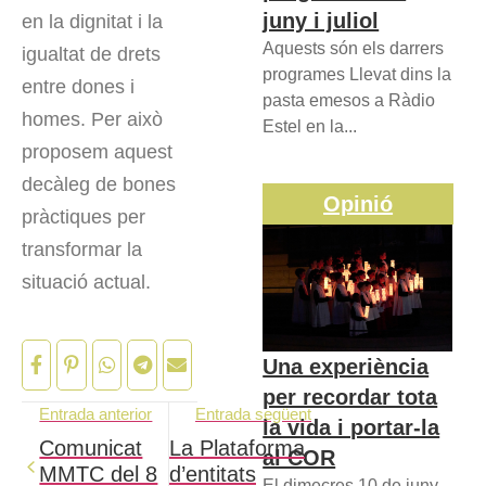
juny i juliol
en la dignitat i la
Aquests són els darrers
igualtat de drets
programes Llevat dins la
entre dones i
pasta emesos a Ràdio
homes. Per això
Estel en la...
proposem aquest
decàleg de bones
Opinió
pràctiques per
transformar la
situació actual.
Una experiència
per recordar tota
Entrada anterior
Entrada següent
la vida i portar-la
Comunicat
La Plataforma
al COR
MMTC del 8
d’entitats
El dimecres 10 de juny