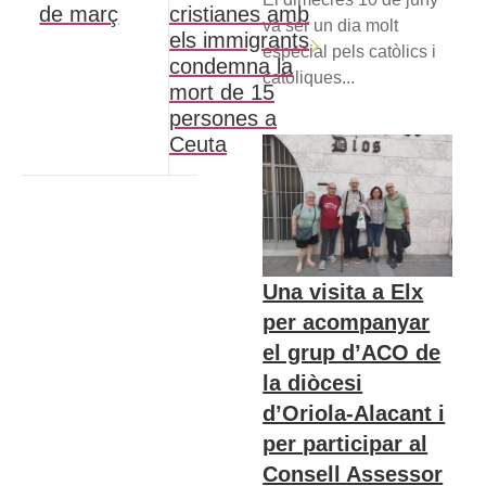
de març
cristianes amb
va ser un dia molt
els immigrants
especial pels catòlics i
condemna la
catòliques...
mort de 15
persones a
Ceuta
Una visita a Elx
per acompanyar
el grup d’ACO de
la diòcesi
d’Oriola-Alacant i
per participar al
Consell Assessor