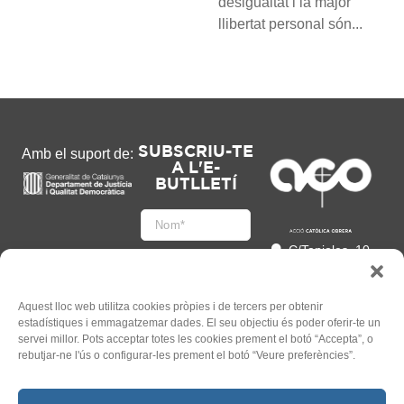
desigualtat i la major
llibertat personal són...
SUBSCRIU-TE
Amb el suport de:
A L'E-
BUTLLETÍ
C/Tapioles, 10
2n, 08004
Barcelona
93 505 86 86
Aquest lloc web utilitza cookies pròpies i de tercers per obtenir
estadístiques i emmagatzemar dades. El seu objectiu és poder oferir-te un
hola@acocat.org
servei millor. Pots acceptar totes les cookies prement el botó “Accepta”, o
Accepto
rebutjar-ne l'ús o configurar-les prement el botó “Veure preferències”.
l'
Informació legal
*