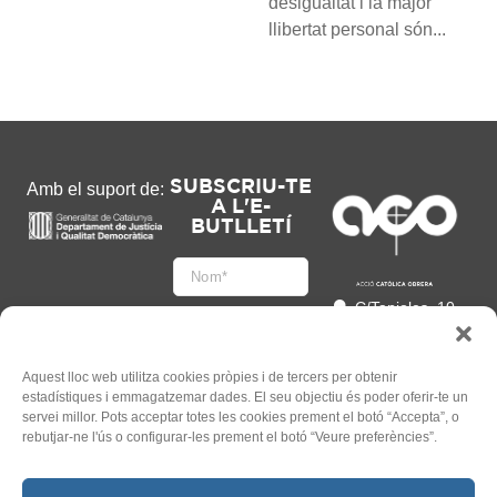
desigualtat i la major
llibertat personal són...
SUBSCRIU-TE
Amb el suport de:
A L'E-
BUTLLETÍ
C/Tapioles, 10
2n, 08004
Barcelona
93 505 86 86
Aquest lloc web utilitza cookies pròpies i de tercers per obtenir
estadístiques i emmagatzemar dades. El seu objectiu és poder oferir-te un
hola@acocat.org
servei millor. Pots acceptar totes les cookies prement el botó “Accepta”, o
Accepto
rebutjar-ne l'ús o configurar-les prement el botó “Veure preferències”.
l'
Informació legal
*