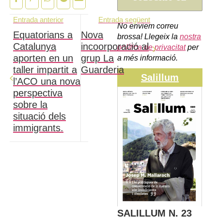
Entrada anterior
Entrada següent
No enviem correu
Equatorians a
Nova
brossa! Llegeix la
nostra
Catalunya
incoorporació al
política de privacitat
per
aporten en un
grup La
a més informació.
taller impartit a
Guarderia
Salillum
l’ACO una nova
perspectiva
sobre la
situació dels
immigrants.
SALILLUM N. 23