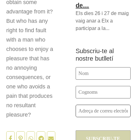
obtain some
de…
advantage from it?
Els dies 26 i 27 de maig
But who has any
vaig anar a Elx a
participar a la...
right to find fault
with a man who
chooses to enjoy a
Subscriu-te al
nostre butlletí
pleasure that has
no annoying
consequences, or
one who avoids a
pain that produces
no resultant
pleasure?