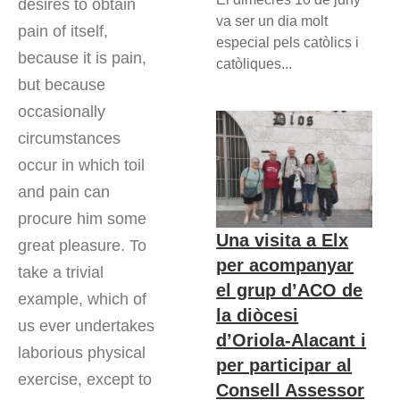
desires to obtain
va ser un dia molt
pain of itself,
especial pels catòlics i
because it is pain,
catòliques...
but because
occasionally
circumstances
occur in which toil
and pain can
procure him some
Una visita a Elx
great pleasure. To
per acompanyar
take a trivial
el grup d’ACO de
example, which of
la diòcesi
us ever undertakes
d’Oriola-Alacant i
laborious physical
per participar al
exercise, except to
Consell Assessor