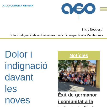
Inici
/
Notícies
/
Dolor i indignació davant les noves morts d’immigrants a la Mediterrània
Dolor i
Notícies
indignació
davant
les
Èxit de germanor
noves
i comunitat a la