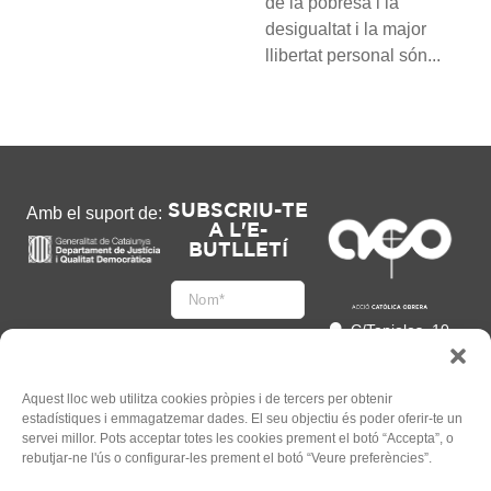
de la pobresa i la
desigualtat i la major
llibertat personal són...
SUBSCRIU-TE
Amb el suport de:
A L'E-
BUTLLETÍ
C/Tapioles, 10
2n, 08004
Barcelona
93 505 86 86
Aquest lloc web utilitza cookies pròpies i de tercers per obtenir
estadístiques i emmagatzemar dades. El seu objectiu és poder oferir-te un
hola@acocat.org
servei millor. Pots acceptar totes les cookies prement el botó “Accepta”, o
Accepto
rebutjar-ne l'ús o configurar-les prement el botó “Veure preferències”.
l'
Informació legal
*