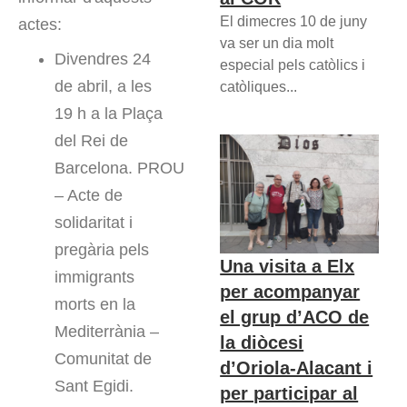
El dimecres 10 de juny
actes:
va ser un dia molt
Divendres 24
especial pels catòlics i
de abril, a les
catòliques...
19 h a la Plaça
del Rei de
Barcelona. PROU
– Acte de
solidaritat i
pregària pels
Una visita a Elx
immigrants
per acompanyar
morts en la
el grup d’ACO de
Mediterrània –
la diòcesi
Comunitat de
d’Oriola-Alacant i
Sant Egidi.
per participar al