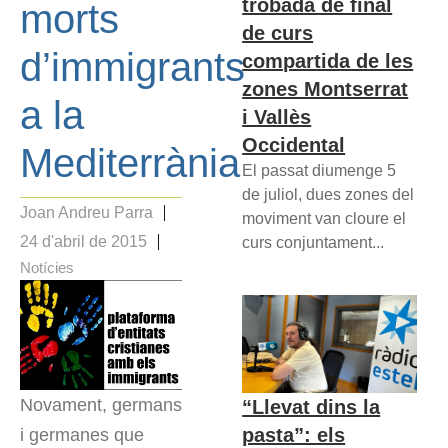
trobada de final
morts
de curs
d’immigrants
compartida de les
zones Montserrat
a la
i Vallès
Occidental
Mediterrània
El passat diumenge 5
de juliol, dues zones del
Joan Andreu Parra
moviment van cloure el
24 d'abril de 2015
curs conjuntament...
Notícies
Novament, germans
“Llevat dins la
pasta”: els
i germanes que