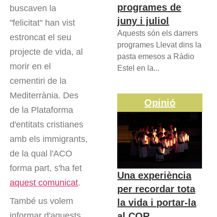
programes de
buscaven la
juny i juliol
"felicitat" han vist
Aquests són els darrers
estroncat el seu
programes Llevat dins la
projecte de vida, al
pasta emesos a Ràdio
morir en el
Estel en la...
cementiri de la
Mediterrània. Des
Opinió
de la Plataforma
d'entitats cristianes
amb els immigrants,
de la qual l'ACO
forma part, s'ha fet
Una experiència
aquest comunicat
.
per recordar tota
També us volem
la vida i portar-la
al COR
informar d'aquests