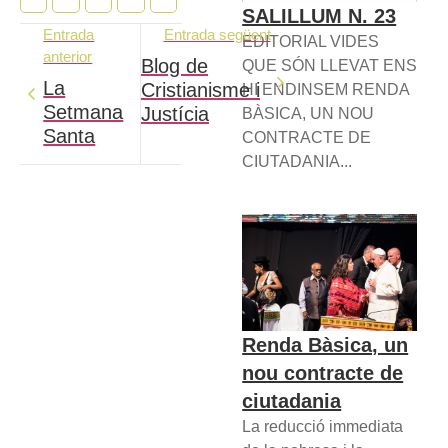
SALILLUM N. 23
Entrada
Entrada següent
EDITORIAL VIDES
anterior
Blog de
QUE SÓN LLEVAT ENS
La
Cristianisme i
HI ENDINSEM RENDA
Setmana
Justícia
BÀSICA, UN NOU
Santa
CONTRACTE DE
CIUTADANIA...
Renda Bàsica, un
nou contracte de
ciutadania
La reducció immediata