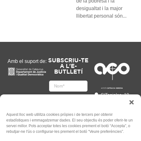
de la pobresa i la
desigualtat i la major
llibertat personal són...
SUBSCRIU-TE
Amb el suport de:
A L'E-
BUTLLETÍ
C/Tapioles, 10
2n, 08004
Barcelona
93 505 86 86
Aquest lloc web utilitza cookies pròpies i de tercers per obtenir
estadístiques i emmagatzemar dades. El seu objectiu és poder oferir-te un
hola@acocat.org
servei millor. Pots acceptar totes les cookies prement el botó “Accepta”, o
Accepto
rebutjar-ne l'ús o configurar-les prement el botó “Veure preferències”.
l'
Informació legal
*