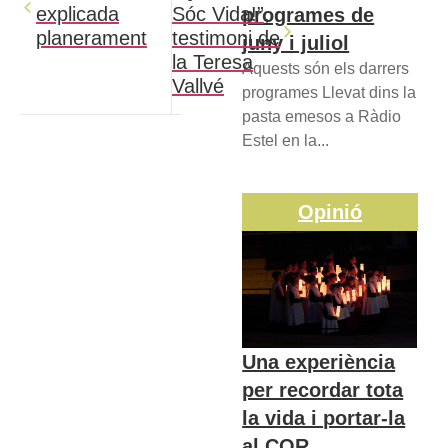
explicada
Sóc Vida!”,
programes de
planerament
testimoni de
juny i juliol
la Teresa
Aquests són els darrers
Vallvé
programes Llevat dins la
pasta emesos a Ràdio
Estel en la...
Opinió
Una experiència
per recordar tota
la vida i portar-la
al COR