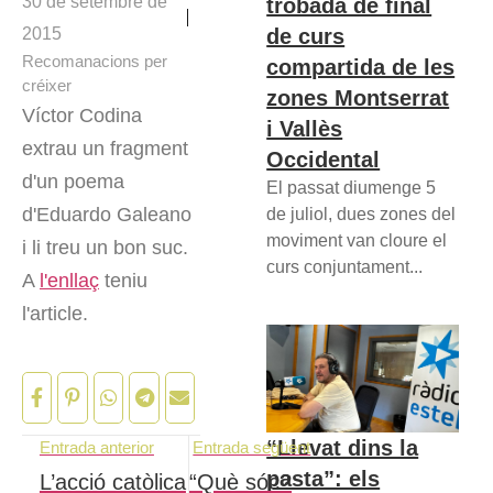
30 de setembre de
trobada de final
de curs
2015
Recomanacions per
compartida de les
créixer
zones Montserrat
Víctor Codina
i Vallès
extrau un fragment
Occidental
d'un poema
El passat diumenge 5
d'Eduardo Galeano
de juliol, dues zones del
moviment van cloure el
i li treu un bon suc.
curs conjuntament...
A
l'enllaç
teniu
l'article.
“Llevat dins la
Entrada anterior
Entrada següent
pasta”: els
L’acció catòlica
“Què sóc?