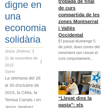
trobada de final
digne en
de curs
una
compartida de les
zones Montserrat
economia
i Vallès
Occidental
solidària
El passat diumenge 5
de juliol, dues zones del
Jesús Jiménez
moviment van cloure el
11 de novembre de
curs conjuntament...
2015
Opinió
La setmana del 26
al 30 d'octubre de
2015, la Cèlia, la
“Llevat dins la
Teresa Canals i en
pasta”: els
Jesús Jiménez,