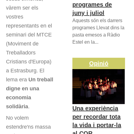
programes de
vàrem ser els
juny i juliol
vostres
Aquests són els darrers
representants en el
programes Llevat dins la
seminari del MTCE
pasta emesos a Ràdio
Estel en la...
(Moviment de
Treballadors
Cristians d'Europa)
Opinió
a Estrasburg. El
lema era
Un treball
digne en una
economia
solidària
.
Una experiència
per recordar tota
No volem
la vida i portar-la
estendre'ns massa
al COR