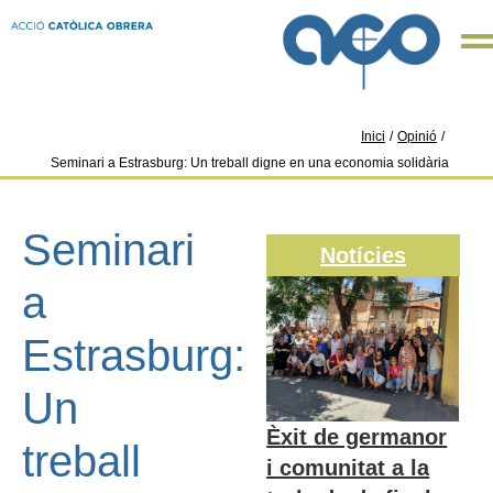
Inici
/
Opinió
/
Seminari a Estrasburg: Un treball digne en una economia solidària
Seminari
Notícies
a
Estrasburg:
Un
Èxit de germanor
treball
i comunitat a la