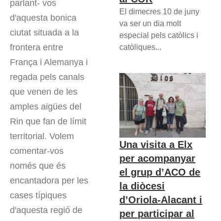
parlant- vos
El dimecres 10 de juny
d'aquesta bonica
va ser un dia molt
ciutat situada a la
especial pels catòlics i
frontera entre
catòliques...
França i Alemanya i
regada pels canals
que venen de les
amples aigües del
Rin que fan de límit
territorial. Volem
Una visita a Elx
comentar-vos
per acompanyar
només que és
el grup d’ACO de
encantadora per les
la diòcesi
cases típiques
d’Oriola-Alacant i
d'aquesta regió de
per participar al