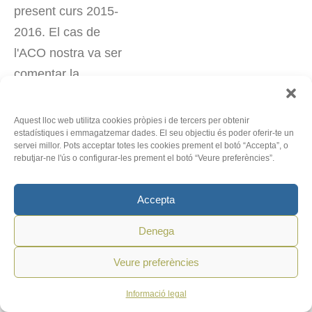
present curs 2015-
2016. El cas de
l'ACO nostra va ser
comentar la
Jornada General, la
prioritat, i expressar
Aquest lloc web utilitza cookies pròpies i de tercers per obtenir
estadístiques i emmagatzemar dades. El seu objectiu és poder oferir-te un
que algunes les fem
servei millor. Pots acceptar totes les cookies prement el botó “Accepta”, o
coordinats amb
rebutjar-ne l'ús o configurar-les prement el botó “Veure preferències”.
d'altres moviments,
com ara per
Accepta
exemple les que
Denega
fem amb la Pastoral
Obrera de les
Veure preferències
diferents diòcesis.
Informació legal
És impossible