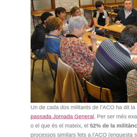
Un de cada dos militants de l’ACO ha dit la 
passada Jornada General
. Per ser més ex
o el que és el mateix, el
52% de la militànc
processos similars fets a l’ACO (enquesta se