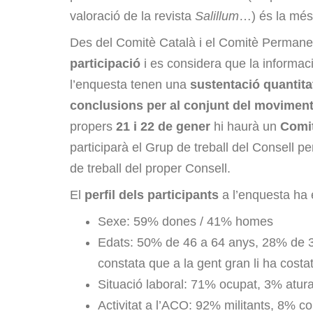
valoració de la revista
Salillum
…) és la més 
Des del Comitè Català i el Comitè Permane
participació
i es considera que la informac
l’enquesta tenen una
sustentació quantita
conclusions per al conjunt del movimen
propers
21 i 22 de gener
hi haurà un
Comit
participarà el Grup de treball del Consell per
de treball del proper Consell.
El
perfil dels participants
a l’enquesta ha 
Sexe: 59% dones / 41% homes
Edats: 50% de 46 a 64 anys, 28% de 
constata que a la gent gran li ha costa
Situació laboral: 71% ocupat, 3% atur
Activitat a l’ACO: 92% militants, 8% con