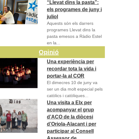
“Llevat dins la pasta”:
els programes de juny i
juliol
Aquests són els darrers
programes Llevat dins la
pasta emesos a Ràdio Estel
en la...
Opinió
Una experiència per
recordar tota la vida i
portar-la al COR
El dimecres 10 de juny va
ser un dia molt especial pels
catòlics i catòliques...
Una visita a Elx per
acompanyar el grup
d’ACO de la diòcesi
d’Oriola-Alacant i per
participar al Consell
Assessor de…