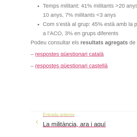
Temps militant: 41% militants >20 anys
10 anys, 7% militants <3 anys
Com s’està al grup: 45% està amb la p
a l’ACO, 3% en grups diferents
Podeu consultar els
resultats agregats
de 
–
respostes qüestionari català
–
respostes qüestionari castellà
Entrada anterior
La militància, ara i aquí