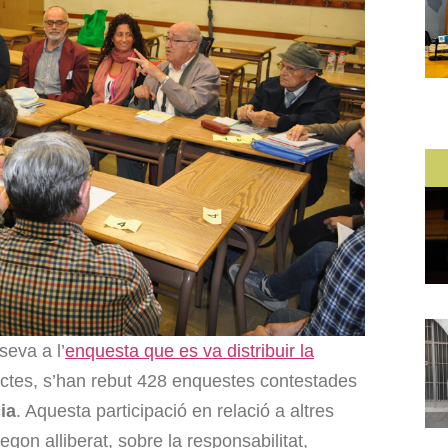
seva a l’
enquesta que es va distribuir la
actes, s’han rebut 428 enquestes contestades
ia
. Aquesta participació en relació a altres
gon alliberat, sobre la responsabilitat,