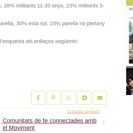
, 28% militants 11-20 anys, 23% militants 3-
arella, 30% està sol, 23% parella no pertany
l’enquesta als enllaços següents:
Entrada següent
Comunitats de fe connectades amb
el Moviment