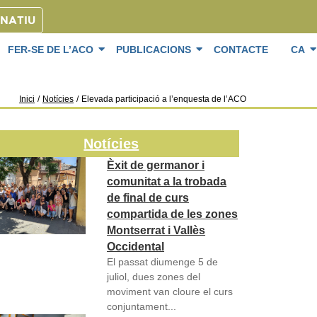
ONATIU
FER-SE DE L’ACO
PUBLICACIONS
CONTACTE
CA
Inici
/
Notícies
/
Elevada participació a l’enquesta de l’ACO
Notícies
Èxit de germanor i
comunitat a la trobada
de final de curs
compartida de les zones
Montserrat i Vallès
Occidental
El passat diumenge 5 de
juliol, dues zones del
moviment van cloure el curs
conjuntament...