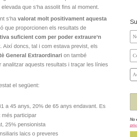
elevada que s’ha assolit fins al moment.
nt s’ha
valorat molt positivament aquesta
Su
ió que proporcionen els resultats de
tiva suficient com per poder extraure’n
t
. Així doncs, tal i com estava previst, els
è General Extraordinari
on també
 analitzar aquests resultats i traçar les línies
estat el següent:
31 a 45 anys, 20% de 65 anys endavant. Es
t més participar
No 
at, 25% pensionista
priv
siliaris laics o preveres