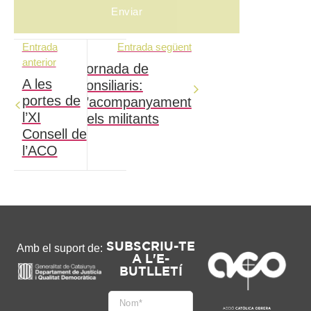
Entrada
Entrada següent
anterior
Jornada de
A les
consiliaris:
portes de
L’acompanyament
l’XI
dels militants
Consell de
l’ACO
SUBSCRIU-TE
Amb el suport de:
A L'E-
BUTLLETÍ