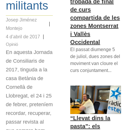
trobada de final
militants
de curs
compartida de les
Josep Jiménez
zones Montserrat
Montejo
i Vallès
4 d'abril de 2017
Occidental
Opinió
El passat diumenge 5
En aquesta Jornada
de juliol, dues zones del
de Consiliaris de
moviment van cloure el
2017, tinguda a la
curs conjuntament...
casa Betània de
Cornellà de
Llobregat, el 24 i 25
de febrer, preteníem
recordar, recuperar,
“Llevat dins la
passar revista al
pasta”: els