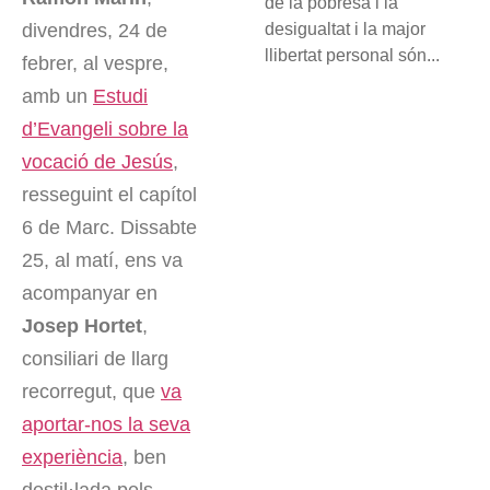
de la pobresa i la
desigualtat i la major
divendres, 24 de
llibertat personal són...
febrer, al vespre,
amb un
Estudi
d’Evangeli sobre la
vocació de Jesús
,
resseguint el capítol
6 de Marc. Dissabte
25, al matí, ens va
acompanyar en
Josep Hortet
,
consiliari de llarg
recorregut, que
va
aportar-nos la seva
experiència
, ben