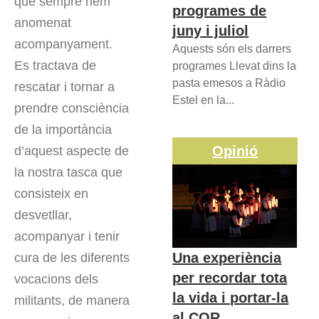
que sempre hem
programes de
anomenat
juny i juliol
acompanyament.
Aquests són els darrers
Es tractava de
programes Llevat dins la
pasta emesos a Ràdio
rescatar i tornar a
Estel en la...
prendre consciència
de la importància
Opinió
d’aquest aspecte de
la nostra tasca que
consisteix en
desvetllar,
acompanyar i tenir
Una experiència
cura de les diferents
per recordar tota
vocacions dels
la vida i portar-la
militants, de manera
al COR