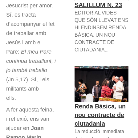
SALILLUM N. 23
Jesucrist per amor.
EDITORIAL VIDES
Sí, es tracta
QUE SÓN LLEVAT ENS
d’acompanyar el fet
HI ENDINSEM RENDA
de treballar amb
BÀSICA, UN NOU
Jesús i amb el
CONTRACTE DE
CIUTADANIA...
Pare:
El meu Pare
continua treballant, i
jo també treballo
(Jn 5,17). Sí, i els
militants amb
ells.
Renda Bàsica, un
A fer aquesta feina,
nou contracte de
i reflexió, ens van
ciutadania
ajudar en
Joan
La reducció immediata
Ramon Marín
,