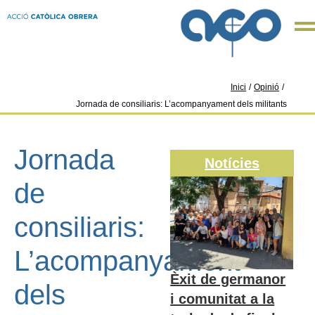
Inici
/
Opinió
/
Jornada de consiliaris: L’acompanyament dels militants
Jornada
Notícies
de
consiliaris:
L’acompanyament
Èxit de germanor
dels
i comunitat a la