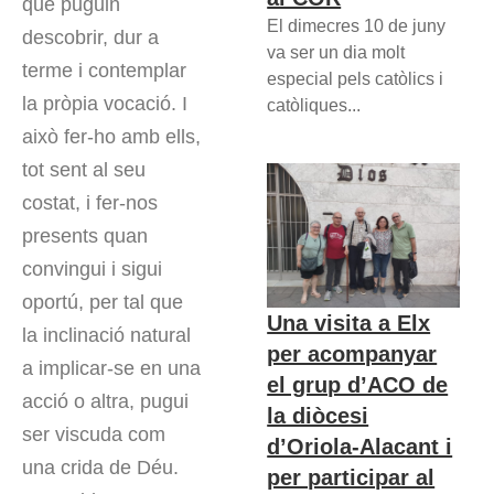
que puguin
El dimecres 10 de juny
descobrir, dur a
va ser un dia molt
terme i contemplar
especial pels catòlics i
la pròpia vocació. I
catòliques...
això fer-ho amb ells,
tot sent al seu
costat, i fer-nos
presents quan
convingui i sigui
oportú, per tal que
Una visita a Elx
la inclinació natural
per acompanyar
a implicar-se en una
el grup d’ACO de
acció o altra, pugui
la diòcesi
ser viscuda com
d’Oriola-Alacant i
una crida de Déu.
per participar al