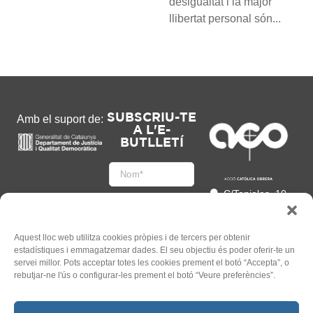
desigualtat i la major
llibertat personal són...
SUBSCRIU-TE
Amb el suport de:
A L'E-
BUTLLETÍ
C/Tapioles, 10
2n, 08004
Barcelona
93 505 86 86
Aquest lloc web utilitza cookies pròpies i de tercers per obtenir
estadístiques i emmagatzemar dades. El seu objectiu és poder oferir-te un
hola@acocat.org
servei millor. Pots acceptar totes les cookies prement el botó “Accepta”, o
Accepto
rebutjar-ne l'ús o configurar-les prement el botó “Veure preferències”.
l'
Informació legal
*