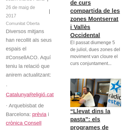
de curs
26 de maig de
compartida de les
2017
zones Montserrat
Comunitat Oberta
i Vallès
Diversos mitjans
Occidental
han recollit als seus
El passat diumenge 5
espais el
de juliol, dues zones del
moviment van cloure el
#ConsellACO. Aquí
curs conjuntament...
teniu la relació que
anirem actualitzant:
·
CatalunyaReligió.cat
· Arquebisbat de
“Llevat dins la
Barcelona:
prèvia
i
pasta”: els
crònica Consell
programes de