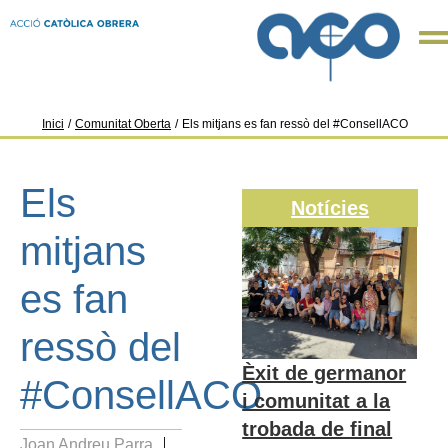
Inici
/
Comunitat Oberta
/
Els mitjans es fan ressò del #ConsellACO
Els
Notícies
mitjans
es fan
ressò del
Èxit de germanor
#ConsellACO
i comunitat a la
trobada de final
Joan Andreu Parra