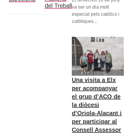
del Treball
va ser un dia molt
especial pels catòlics i
catòliques...
Una visita a Elx
per acompanyar
el grup d’ACO de
la diòcesi
d’Oriola-Alacant i
per participar al
Consell Assessor