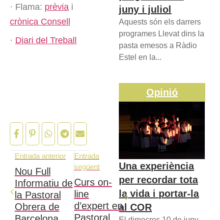
· Flama:
prèvia
i
juny i juliol
crònica Consell
Aquests són els darrers
programes Llevat dins la
·
Diari del Treball
pasta emesos a Ràdio
Estel en la...
Opinió
Entrada anterior
Entrada
Una experiència
següent
Nou Full
per recordar tota
Curs on-
Informatiu de
la vida i portar-la
line
la Pastoral
d’expert en
Obrera de
al COR
Pastoral
Barcelona
El dimecres 10 de juny