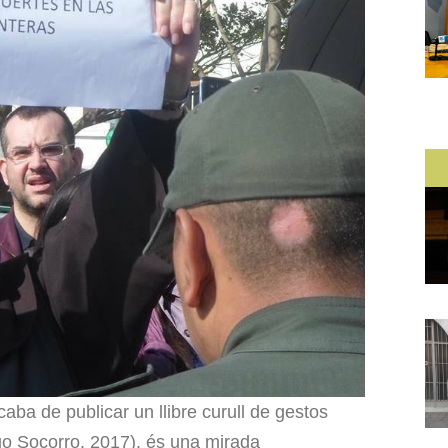
aba de publicar un llibre curull de gestos
o Socorro, 2017), és una mirada