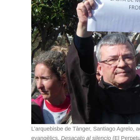
L’arquebisbe de Tànger, Santiago Agrelo, ac
evangèlics.
Desacato al silencio
(El Perpetu