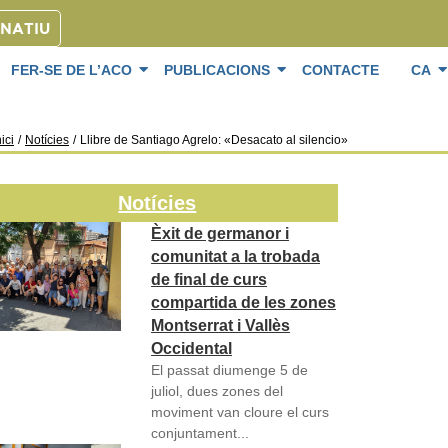
ONATIU
FER-SE DE L’ACO
PUBLICACIONS
CONTACTE
CA
nici
/
Notícies
/
Llibre de Santiago Agrelo: «Desacato al silencio»
Notícies
Èxit de germanor i
comunitat a la trobada
de final de curs
compartida de les zones
Montserrat i Vallès
Occidental
El passat diumenge 5 de
juliol, dues zones del
moviment van cloure el curs
conjuntament...