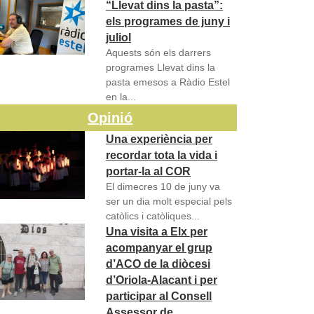
“Llevat dins la pasta”:
els programes de juny i
juliol
Aquests són els darrers
programes Llevat dins la
pasta emesos a Ràdio Estel
en la...
Opinió
Una experiència per
recordar tota la vida i
portar-la al COR
El dimecres 10 de juny va
ser un dia molt especial pels
catòlics i catòliques...
Una visita a Elx per
acompanyar el grup
d’ACO de la diòcesi
d’Oriola-Alacant i per
participar al Consell
Assessor de…