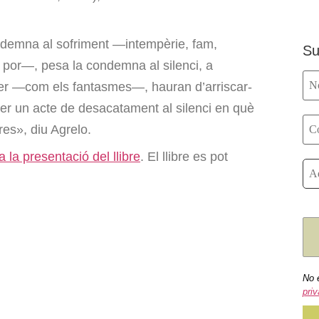
demna al sofriment —intempèrie, fam,
Su
, por—, pesa la condemna al silenci, a
rèixer —com els fantasmes—, hauran d’arriscar-
 ser un acte de desacatament al silenci en què
res», diu Agrelo.
a la presentació del llibre
. El llibre es pot
No 
priv