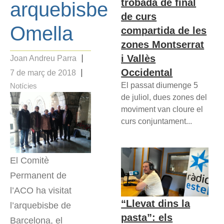
trobada de final
arquebisbe
de curs
Omella
compartida de les
zones Montserrat
i Vallès
Joan Andreu Parra
Occidental
7 de març de 2018
El passat diumenge 5
Notícies
de juliol, dues zones del
moviment van cloure el
curs conjuntament...
El Comitè
Permanent de
l’ACO ha visitat
“Llevat dins la
l’arquebisbe de
pasta”: els
Barcelona, el