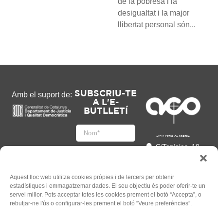
de la pobresa i la
desigualtat i la major
llibertat personal són...
SUBSCRIU-TE
Amb el suport de:
A L'E-
BUTLLETÍ
C/Tapioles, 10
2n, 08004
Barcelona
93 505 86 86
Aquest lloc web utilitza cookies pròpies i de tercers per obtenir
estadístiques i emmagatzemar dades. El seu objectiu és poder oferir-te un
hola@acocat.org
servei millor. Pots acceptar totes les cookies prement el botó “Accepta”, o
Accepto
rebutjar-ne l'ús o configurar-les prement el botó “Veure preferències”.
l'
Informació legal
*