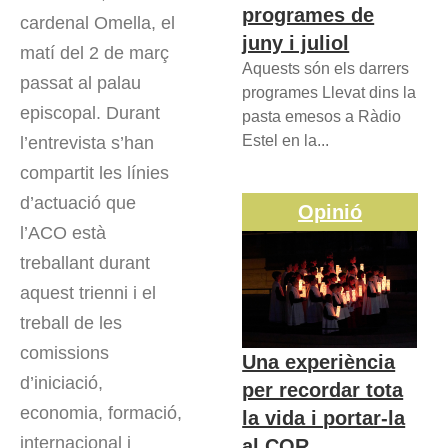
programes de
cardenal Omella, el
juny i juliol
matí del 2 de març
Aquests són els darrers
passat al palau
programes Llevat dins la
episcopal. Durant
pasta emesos a Ràdio
Estel en la...
l’entrevista s’han
compartit les línies
d’actuació que
Opinió
l’ACO està
treballant durant
aquest trienni i el
treball de les
comissions
Una experiència
d’iniciació,
per recordar tota
economia, formació,
la vida i portar-la
internacional i
al COR