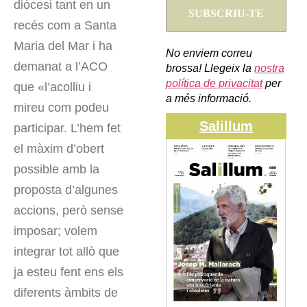
diòcesi tant en un
recés com a Santa
Maria del Mar i ha
No enviem correu
demanat a l’ACO
brossa! Llegeix la
nostra
política de privacitat
per
que «l’acolliu i
a més informació.
mireu com podeu
Salillum
participar. L’hem fet
el màxim d’obert
possible amb la
proposta d’algunes
accions, però sense
imposar; volem
integrar tot allò que
ja esteu fent ens els
diferents àmbits de