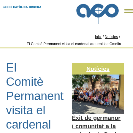
Inici
/
Notícies
/
El Comitè Permanent visita el cardenal arquebisbe Omella
El
Notícies
Comitè
Permanent
visita el
Èxit de germanor
cardenal
i comunitat a la