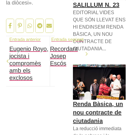
la diòcesi».
SALILLUM N. 23
EDITORIAL VIDES
QUE SÓN LLEVAT ENS
HI ENDINSEM RENDA
BÀSICA, UN NOU
Entrada anterior
Entrada següent
CONTRACTE DE
Eugenio Royo,
Recordant
CIUTADANIA...
jocista i
Josep
compromès
Escós
amb els
exclosos
Renda Bàsica, un
nou contracte de
ciutadania
La reducció immediata