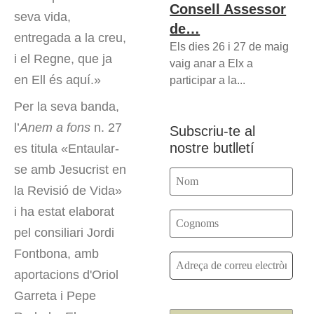
Consell Assessor
seva vida,
de…
entregada a la creu,
Els dies 26 i 27 de maig
i el Regne, que ja
vaig anar a Elx a
en Ell és aquí.»
participar a la...
Per la seva banda,
l’
Anem a fons
n. 27
Subscriu-te al
nostre butlletí
es titula «Entaular-
se amb Jesucrist en
la Revisió de Vida»
i ha estat elaborat
pel consiliari Jordi
Fontbona, amb
aportacions d'Oriol
Garreta i Pepe