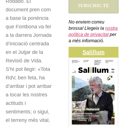
Rodado. El
document pren com
a base la ponència
No enviem correu
que Fontbona va fer
brossa! Llegeix la
nostra
política de privacitat
per
a la darrera Jornada
a més informació.
d’iniciació centrada
Salillum
en el Jutjar de la
Revisió de Vida.
S’hi pot llegir: «Tota
RdV, ben feta, ha
d’arribar i pot arribar
a tocar les nostres
actituds i
sentiments; o sigui,
el terreny més vital,