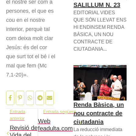
el nostre ser com a
SALILLUM N. 23
persones, el que es
EDITORIAL VIDES
cou en el nostre
QUE SÓN LLEVAT ENS
HI ENDINSEM RENDA
interior, perquè tal
BÀSICA, UN NOU
com deixa molt clar
CONTRACTE DE
Jesús: és del cor
CIUTADANIA...
que surt tot el bé i el
mal que fem (Mc
7,1-20)».
Renda Bàsica, un
Entrada
Entrada següent
nou contracte de
anterior
Web
ciutadania
Revisió de
feadulta.com
La reducció immediata
Vida del