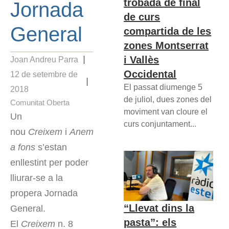
trobada de final
Jornada
de curs
General
compartida de les
zones Montserrat
i Vallès
Joan Andreu Parra
Occidental
12 de setembre de
El passat diumenge 5
2018
de juliol, dues zones del
Comunitat Oberta
moviment van cloure el
Un
curs conjuntament...
nou
Creixem
i
Anem
a fons
s’estan
enllestint per poder
lliurar-se a la
propera Jornada
“Llevat dins la
General.
pasta”: els
El
Creixem
n. 8