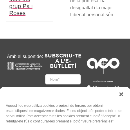
de la pobresa i la
grup Pa i
desigualtat i la major
Roses
llibertat personal són...
SUBSCRIU-TE
Amb el suport de:
A L'E-
BUTLLETÍ
C/Tapioles, 10
2n, 08004
Barcelona
93 505 86 86
Aquest lloc web utilitza cookies pròpies i de tercers per obtenir
estadístiques i emmagatzemar dades. El seu objectiu és poder oferir-te un
hola@acocat.org
servei millor. Pots acceptar totes les cookies prement el botó “Accepta”, o
Accepto
rebutjar-ne l'ús o configurar-les prement el botó “Veure preferències”.
l'
Informació legal
*