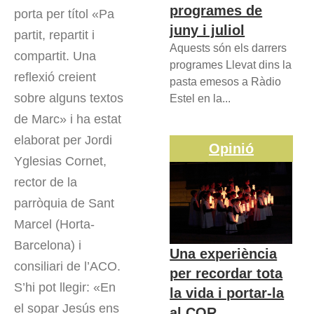
programes de
porta per títol «Pa
juny i juliol
partit, repartit i
Aquests són els darrers
compartit. Una
programes Llevat dins la
reflexió creient
pasta emesos a Ràdio
sobre alguns textos
Estel en la...
de Marc» i ha estat
elaborat per Jordi
Opinió
Yglesias Cornet,
rector de la
parròquia de Sant
Marcel (Horta-
Barcelona) i
Una experiència
consiliari de l’ACO.
per recordar tota
S’hi pot llegir: «En
la vida i portar-la
el sopar Jesús ens
al COR