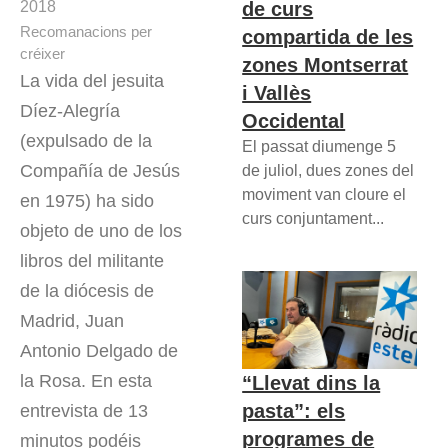
de curs
2018
Recomanacions per
compartida de les
créixer
zones Montserrat
La vida del jesuita
i Vallès
Díez-Alegría
Occidental
(expulsado de la
El passat diumenge 5
Compañía de Jesús
de juliol, dues zones del
moviment van cloure el
en 1975) ha sido
curs conjuntament...
objeto de uno de los
libros del militante
de la diócesis de
Madrid, Juan
Antonio Delgado de
la Rosa. En esta
“Llevat dins la
pasta”: els
entrevista de 13
programes de
minutos podéis