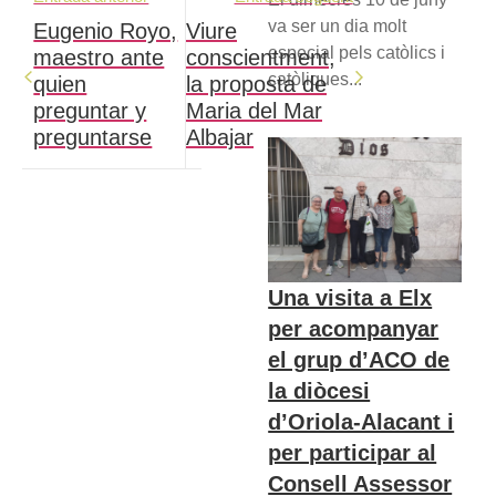
va ser un dia molt
Eugenio Royo,
Viure
especial pels catòlics i
maestro ante
conscientment,
catòliques...
quien
la proposta de
preguntar y
Maria del Mar
preguntarse
Albajar
Una visita a Elx
per acompanyar
el grup d’ACO de
la diòcesi
d’Oriola-Alacant i
per participar al
Consell Assessor