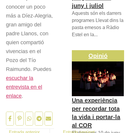
juny i juliol
conocer un poco
Aquests són els darrers
más a Díez-Alegria,
programes Llevat dins la
gran amigo del
pasta emesos a Ràdio
padre Llanos, con
Estel en la...
quien compartió
vivencias en el
Opinió
Pozo del Tío
Raimundo. Puedes
escuchar la
entrevista en el
enlace
.
Una experiència
per recordar tota
la vida i portar-la
al COR
Entrada anterior
Entrada següent
El dimecres 10 de juny