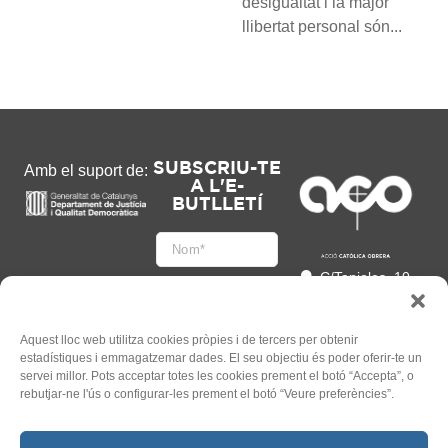
desigualtat i la major
llibertat personal són...
SUBSCRIU-TE
Amb el suport de:
A L'E-
BUTLLETÍ
C/Tapioles, 10
2n, 08004
Barcelona
93 505 86 86
Aquest lloc web utilitza cookies pròpies i de tercers per obtenir
estadístiques i emmagatzemar dades. El seu objectiu és poder oferir-te un
hola@acocat.org
servei millor. Pots acceptar totes les cookies prement el botó “Accepta”, o
Accepto
rebutjar-ne l'ús o configurar-les prement el botó “Veure preferències”.
l'
Informació legal
*