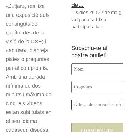
de…
«Jutjar», realitza
Els dies 26 i 27 de maig
una exposició dels
vaig anar a Elx a
continguts del
participar a la...
capítol des de la
visió de la DSE; i
Subscriu-te al
«actuar», planteja
nostre butlletí
pistes o preguntes
per al compromís.
Amb una durada
mínima de dos
minuts i màxima de
cinc, els vídeos
estan subtitulats en
el seu idioma i
cadascun disposa