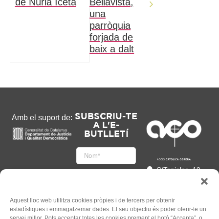
de Núria Iceta
Bellavista,
una
parròquia
forjada de
baix a dalt
SUBSCRIU-TE
Amb el suport de:
A L'E-
BUTLLETÍ
C/Tapioles, 10
2n, 08004
Barcelona
93 505 86 86
Aquest lloc web utilitza cookies pròpies i de tercers per obtenir
estadístiques i emmagatzemar dades. El seu objectiu és poder oferir-te un
hola@acocat.org
servei millor. Pots acceptar totes les cookies prement el botó “Accepta”, o