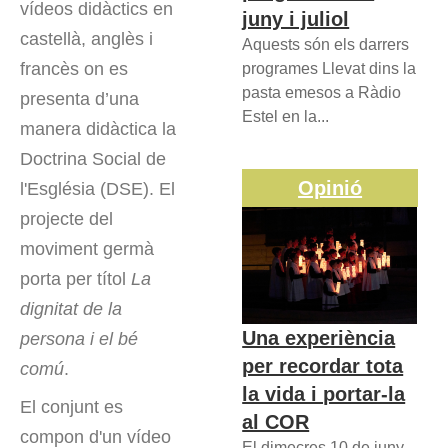
vídeos didàctics en
juny i juliol
castellà, anglès i
Aquests són els darrers
francès on es
programes Llevat dins la
pasta emesos a Ràdio
presenta d’una
Estel en la...
manera didàctica la
Doctrina Social de
Opinió
l'Església (DSE). El
projecte del
moviment germà
porta per títol
La
dignitat de la
Una experiència
persona i el bé
per recordar tota
comú
.
la vida i portar-la
El conjunt es
al COR
compon d'un vídeo
El dimecres 10 de juny