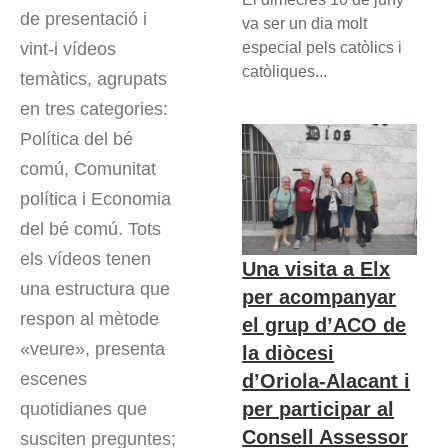
de presentació i
va ser un dia molt
vint-i vídeos
especial pels catòlics i
catòliques...
temàtics, agrupats
en tres categories:
Política del bé
comú, Comunitat
política i Economia
del bé comú. Tots
els vídeos tenen
Una visita a Elx
una estructura que
per acompanyar
respon al mètode
el grup d’ACO de
«veure», presenta
la diòcesi
escenes
d’Oriola-Alacant i
per participar al
quotidianes que
Consell Assessor
susciten preguntes;