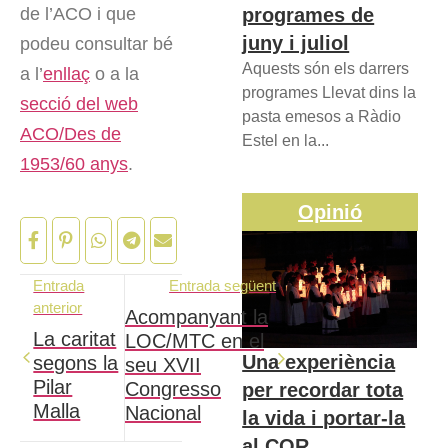
programes de
de l’ACO i que
juny i juliol
podeu consultar bé
Aquests són els darrers
a l’
enllaç
o a la
programes Llevat dins la
secció del web
pasta emesos a Ràdio
ACO/Des de
Estel en la...
1953/60 anys
.
Opinió
Entrada
Entrada següent
anterior
Acompanyant la
La caritat
LOC/MTC en el
Una experiència
segons la
seu XVII
Pilar
Congresso
per recordar tota
Malla
Nacional
la vida i portar-la
al COR