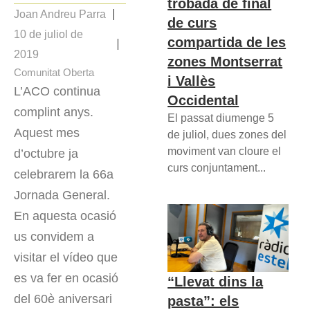
trobada de final
Joan Andreu Parra
de curs
10 de juliol de
compartida de les
2019
zones Montserrat
Comunitat Oberta
i Vallès
L’ACO continua
Occidental
complint anys.
El passat diumenge 5
Aquest mes
de juliol, dues zones del
moviment van cloure el
d’octubre ja
curs conjuntament...
celebrarem la 66a
Jornada General.
En aquesta ocasió
us convidem a
visitar el vídeo que
es va fer en ocasió
“Llevat dins la
del 60è aniversari
pasta”: els