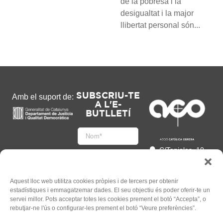
de la pobresa i la
desigualtat i la major
llibertat personal són...
SUBSCRIU-TE
Amb el suport de:
A L'E-
BUTLLETÍ
C/Tapioles, 10
2n, 08004
Barcelona
93 505 86 86
Aquest lloc web utilitza cookies pròpies i de tercers per obtenir
estadístiques i emmagatzemar dades. El seu objectiu és poder oferir-te un
hola@acocat.org
servei millor. Pots acceptar totes les cookies prement el botó “Accepta”, o
Accepto
rebutjar-ne l'ús o configurar-les prement el botó “Veure preferències”.
l'
Informació legal
*