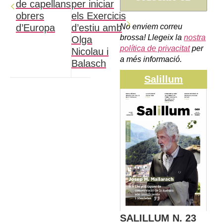
de capellans
per iniciar
obrers
els Exercicis
No enviem correu
d’Europa
d’estiu amb
brossa! Llegeix la
nostra
Olga
política de privacitat
per
Nicolau i
a més informació.
Balasch
Salillum
SALILLUM N. 23