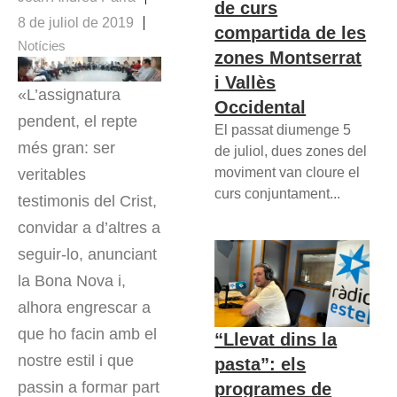
de curs
8 de juliol de 2019
compartida de les
Notícies
zones Montserrat
i Vallès
«L’assignatura
Occidental
pendent, el repte
El passat diumenge 5
més gran: ser
de juliol, dues zones del
moviment van cloure el
veritables
curs conjuntament...
testimonis del Crist,
convidar a d’altres a
seguir-lo, anunciant
la Bona Nova i,
alhora engrescar a
que ho facin amb el
“Llevat dins la
nostre estil i que
pasta”: els
passin a formar part
programes de