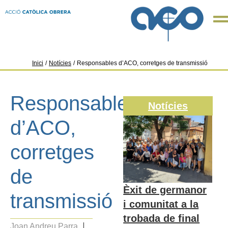
Inici
/
Notícies
/
Responsables d’ACO, corretges de transmissió
Responsables
Notícies
d’ACO,
corretges
de
Èxit de germanor
transmissió
i comunitat a la
trobada de final
Joan Andreu Parra