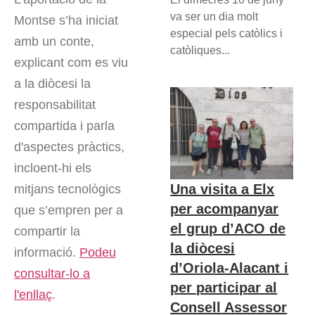
va ser un dia molt
Montse s’ha iniciat
especial pels catòlics i
amb un conte,
catòliques...
explicant com es viu
a la diòcesi la
responsabilitat
compartida i parla
d'aspectes pràctics,
incloent-hi els
Una visita a Elx
mitjans tecnològics
per acompanyar
que s’empren per a
el grup d’ACO de
compartir la
la diòcesi
informació.
Podeu
d’Oriola-Alacant i
consultar-lo a
per participar al
l'enllaç
.
Consell Assessor