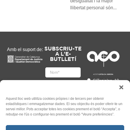
desigualtat i la major
llibertat personal són...
SUBSCRIU-TE
Amb el suport de:
A L'E-
BUTLLETÍ
C/Tapioles, 10
2n, 08004
Barcelona
93 505 86 86
Aquest lloc web utilitza cookies pròpies i de tercers per obtenir
estadístiques i emmagatzemar dades. El seu objectiu és poder oferir-te un
hola@acocat.org
servei millor. Pots acceptar totes les cookies prement el botó “Accepta”, o
Accepto
rebutjar-ne l'ús o configurar-les prement el botó “Veure preferències”.
l'
Informació legal
*