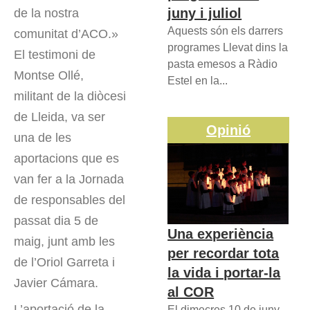
juny i juliol
de la nostra
Aquests són els darrers
comunitat d’ACO.»
programes Llevat dins la
El testimoni de
pasta emesos a Ràdio
Montse Ollé,
Estel en la...
militant de la diòcesi
de Lleida, va ser
Opinió
una de les
aportacions que es
van fer a la Jornada
de responsables del
passat dia 5 de
Una experiència
maig, junt amb les
per recordar tota
de l’Oriol Garreta i
la vida i portar-la
Javier Cámara.
al COR
L’aportació de la
El dimecres 10 de juny