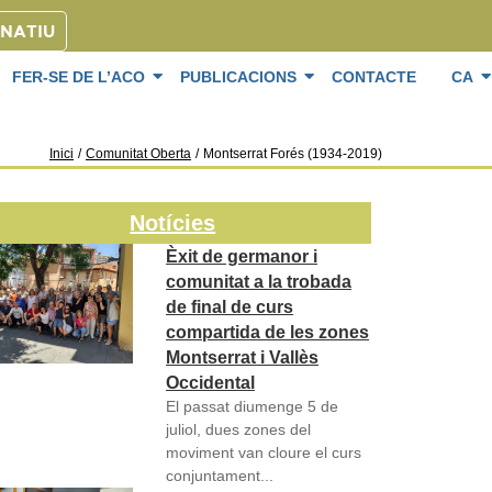
ONATIU
FER-SE DE L’ACO
PUBLICACIONS
CONTACTE
CA
Inici
/
Comunitat Oberta
/
Montserrat Forés (1934-2019)
Notícies
Èxit de germanor i
comunitat a la trobada
de final de curs
compartida de les zones
Montserrat i Vallès
Occidental
El passat diumenge 5 de
juliol, dues zones del
moviment van cloure el curs
conjuntament...