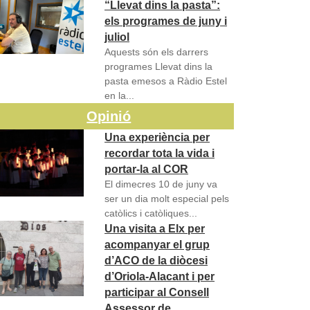
“Llevat dins la pasta”:
els programes de juny i
juliol
Aquests són els darrers
programes Llevat dins la
pasta emesos a Ràdio Estel
en la...
Opinió
Una experiència per
recordar tota la vida i
portar-la al COR
El dimecres 10 de juny va
ser un dia molt especial pels
catòlics i catòliques...
Una visita a Elx per
acompanyar el grup
d’ACO de la diòcesi
d’Oriola-Alacant i per
participar al Consell
Assessor de…