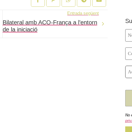
Entrada següent
Su
Bilateral amb ACO-França a l’entorn
de la iniciació
No 
priv