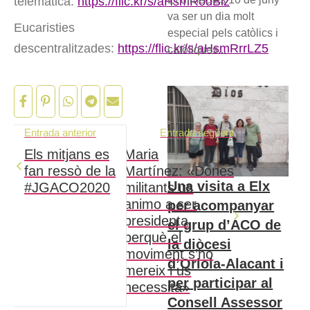
telemàtica:
https://flic.kr/s/aHsmRodBiz
va ser un dia molt
Eucaristies
especial pels catòlics i
descentralitzades:
https://flic.kr/s/aHsmRrrLZ5
catòliques...
Entrada anterior
Entrada següent
Els mitjans es
Maria
fan ressò de la
Martínez: «Dones
Una visita a Elx
#JGACO2020
militants us
animo a ser
per acompanyar
presidenta
el grup d’ACO de
perquè el
la diòcesi
moviment s’ho
d’Oriola-Alacant i
mereix i us
per participar al
necessita»
Consell Assessor