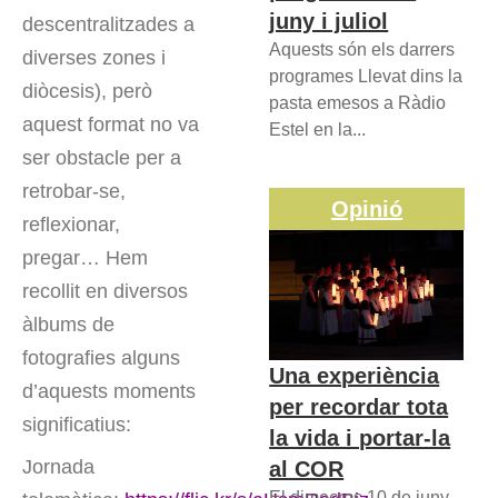
juny i juliol
descentralitzades a
Aquests són els darrers
diverses zones i
programes Llevat dins la
diòcesis), però
pasta emesos a Ràdio
aquest format no va
Estel en la...
ser obstacle per a
retrobar-se,
Opinió
reflexionar,
pregar… Hem
recollit en diversos
àlbums de
fotografies alguns
Una experiència
d’aquests moments
per recordar tota
significatius:
la vida i portar-la
Jornada
al COR
El dimecres 10 de juny