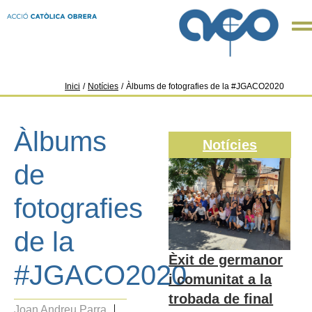
Inici
/
Notícies
/
Àlbums de fotografies de la #JGACO2020
Àlbums
Notícies
de
fotografies
de la
Èxit de germanor
#JGACO2020
i comunitat a la
trobada de final
Joan Andreu Parra