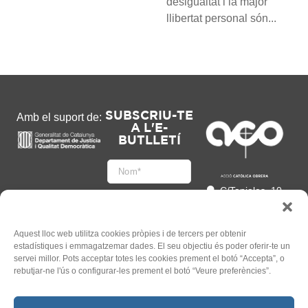
desigualtat i la major
llibertat personal són...
SUBSCRIU-TE
Amb el suport de:
A L'E-
BUTLLETÍ
C/Tapioles, 10
2n, 08004
Barcelona
93 505 86 86
Aquest lloc web utilitza cookies pròpies i de tercers per obtenir
estadístiques i emmagatzemar dades. El seu objectiu és poder oferir-te un
hola@acocat.org
servei millor. Pots acceptar totes les cookies prement el botó “Accepta”, o
Accepto
rebutjar-ne l'ús o configurar-les prement el botó “Veure preferències”.
l'
Informació legal
*