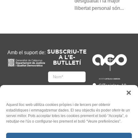
desigualtat i la major
llibertat personal són...
SUBSCRIU-TE
Amb el suport de:
A L'E-
BUTLLETÍ
C/Tapioles, 10
2n, 08004
Barcelona
93 505 86 86
Aquest lloc web utilitza cookies pròpies i de tercers per obtenir
estadístiques i emmagatzemar dades. El seu objectiu és poder oferir-te un
hola@acocat.org
servei millor. Pots acceptar totes les cookies prement el botó “Accepta”, o
Accepto
rebutjar-ne l'ús o configurar-les prement el botó “Veure preferències”.
l'
Informació legal
*