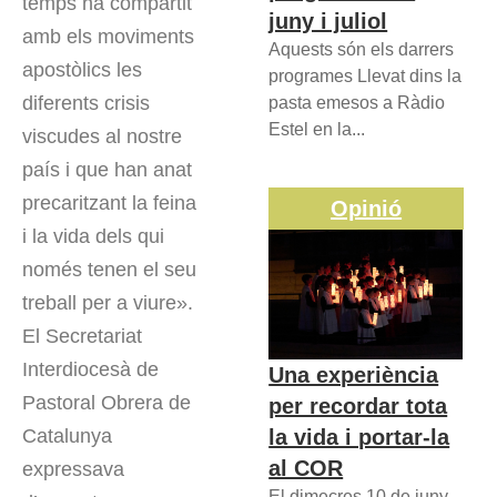
temps ha compartit
juny i juliol
amb els moviments
Aquests són els darrers
apostòlics les
programes Llevat dins la
diferents crisis
pasta emesos a Ràdio
Estel en la...
viscudes al nostre
país i que han anat
precaritzant la feina
Opinió
i la vida dels qui
només tenen el seu
treball per a viure».
El Secretariat
Interdiocesà de
Una experiència
Pastoral Obrera de
per recordar tota
la vida i portar-la
Catalunya
al COR
expressava
El dimecres 10 de juny