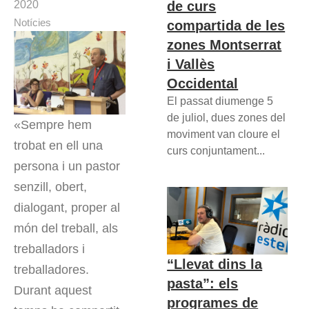
de curs
2020
Notícies
compartida de les
zones Montserrat
i Vallès
Occidental
El passat diumenge 5
de juliol, dues zones del
«Sempre hem
moviment van cloure el
trobat en ell una
curs conjuntament...
persona i un pastor
senzill, obert,
dialogant, proper al
món del treball, als
treballadors i
“Llevat dins la
treballadores.
pasta”: els
Durant aquest
programes de