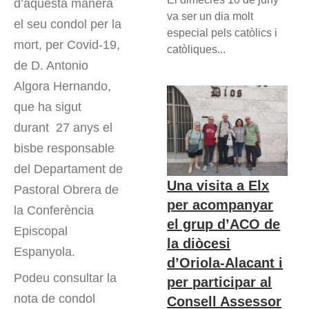
d’aquesta manera
va ser un dia molt
el seu condol per la
especial pels catòlics i
mort, per Covid-19,
catòliques...
de D. Antonio
Algora Hernando,
que ha sigut
durant 27 anys el
bisbe responsable
del Departament de
Una visita a Elx
Pastoral Obrera de
per acompanyar
la Conferència
el grup d’ACO de
Episcopal
la diòcesi
Espanyola.
d’Oriola-Alacant i
Podeu consultar la
per participar al
nota de condol
Consell Assessor