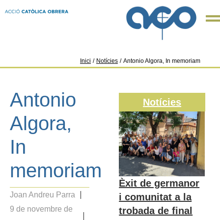
Inici
/
Notícies
/
Antonio Algora, In memoriam
Antonio
Notícies
Algora,
In
memoriam
Èxit de germanor
Joan Andreu Parra
i comunitat a la
9 de novembre de
trobada de final