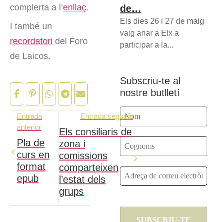
complerta a l’
enllaç
.
de…
Els dies 26 i 27 de maig
I també un
vaig anar a Elx a
recordatori
del Foro
participar a la...
de Laicos.
Subscriu-te al
nostre butlletí
Entrada
Entrada següent
anterior
Els consiliaris de
Pla de
zona i
curs en
comissions
format
comparteixen
epub
l’estat dels
grups