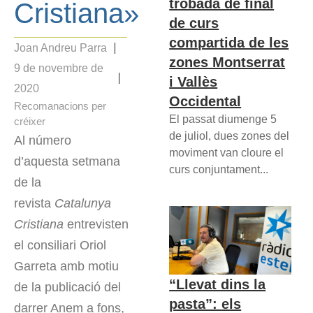
trobada de final
Cristiana»
de curs
compartida de les
Joan Andreu Parra
zones Montserrat
9 de novembre de
i Vallès
2020
Occidental
Recomanacions per
El passat diumenge 5
créixer
de juliol, dues zones del
Al número
moviment van cloure el
d’aquesta setmana
curs conjuntament...
de la
revista
Catalunya
Cristiana
entrevisten
el consiliari Oriol
Garreta amb motiu
“Llevat dins la
de la publicació del
pasta”: els
darrer Anem a fons,