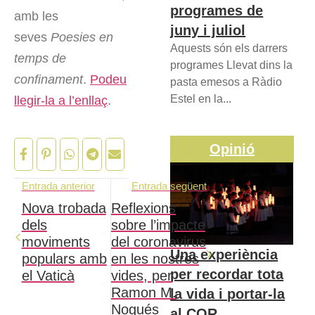
programes de
amb les
juny i juliol
seves
Poesies en
Aquests són els darrers
temps de
programes Llevat dins la
confinament
.
Podeu
pasta emesos a Ràdio
Estel en la...
llegir-la a l’enllaç
.
Opinió
Entrada anterior
Entrada següent
Nova trobada
Reflexions
dels
sobre l’impacte
moviments
del coronavirus
Una experiència
populars amb
en les nostres
per recordar tota
el Vaticà
vides, per
Ramon M.
la vida i portar-la
Nogués
al COR