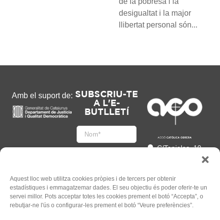
de la pobresa i la
desigualtat i la major
llibertat personal són...
SUBSCRIU-TE
Amb el suport de:
A L'E-
BUTLLETÍ
C/Tapioles, 10
2n, 08004
Barcelona
93 505 86 86
Aquest lloc web utilitza cookies pròpies i de tercers per obtenir
estadístiques i emmagatzemar dades. El seu objectiu és poder oferir-te un
hola@acocat.org
servei millor. Pots acceptar totes les cookies prement el botó “Accepta”, o
Accepto
rebutjar-ne l'ús o configurar-les prement el botó “Veure preferències”.
l'
Informació legal
*