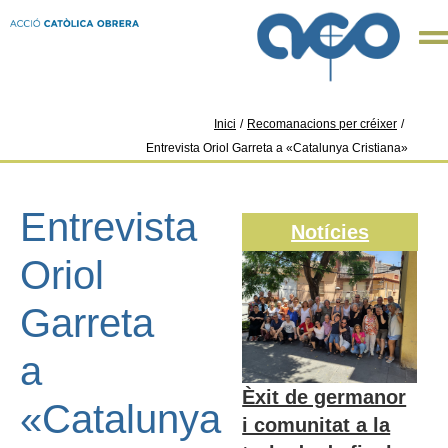
Inici
/
Recomanacions per créixer
/
Entrevista Oriol Garreta a «Catalunya Cristiana»
Entrevista
Notícies
Oriol
Garreta
a
Èxit de germanor
«Catalunya
i comunitat a la